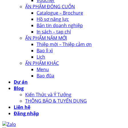
Voucher
ẤN PHẨM ĐÓNG CUỐN
Catalogue – Brochure
Hồ sơ năng lực
Bản tin doanh nghiệp
In sách – tạp chí
ẤN PHẨM NĂM MỚI
Thiệp mời – Thiệp cảm ơn
Bao lì xì
Lịch
ẤN PHẨM KHÁC
Menu
Bao đũa
Dự án
Blog
Kiến Thức và Ý Tưởng
THÔNG BÁO & TUYỂN DỤNG
Liên hệ
Đăng nhập