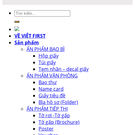
Tìm
kiếm:
VỀ VIỆT FIRST
Sản phẩm
ẤN PHẨM BAO BÌ
Hộp giấy
Túi giấy
Tem nhãn – decal giấy
ẤN PHẨM VĂN PHÒNG
Bao thư
Name card
Giấy tiêu đề
Bìa hồ sơ (Folder)
ẤN PHẨM TIẾP THỊ
Tờ rơi -Tờ gấp
Tờ gấp (Brochure)
Poster