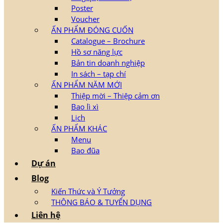
Poster
Voucher
ẤN PHẨM ĐÓNG CUỐN
Catalogue – Brochure
Hồ sơ năng lực
Bản tin doanh nghiệp
In sách – tạp chí
ẤN PHẨM NĂM MỚI
Thiệp mời – Thiệp cảm ơn
Bao lì xì
Lịch
ẤN PHẨM KHÁC
Menu
Bao đũa
Dự án
Blog
Kiến Thức và Ý Tưởng
THÔNG BÁO & TUYỂN DỤNG
Liên hệ