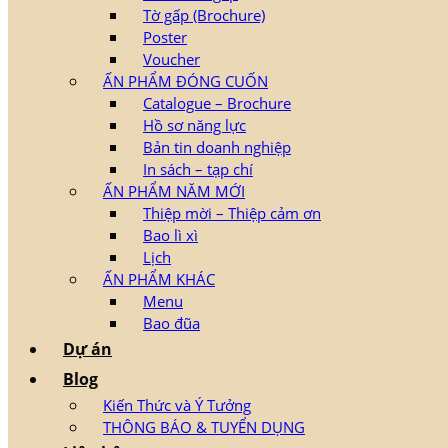
Tờ gấp (Brochure)
Poster
Voucher
ẤN PHẨM ĐÓNG CUỐN
Catalogue – Brochure
Hồ sơ năng lực
Bản tin doanh nghiệp
In sách – tạp chí
ẤN PHẨM NĂM MỚI
Thiệp mời – Thiệp cảm ơn
Bao lì xì
Lịch
ẤN PHẨM KHÁC
Menu
Bao đũa
Dự án
Blog
Kiến Thức và Ý Tưởng
THÔNG BÁO & TUYỂN DỤNG