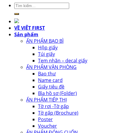
Tìm
kiếm:
VỀ VIỆT FIRST
Sản phẩm
ẤN PHẨM BAO BÌ
Hộp giấy
Túi giấy
Tem nhãn – decal giấy
ẤN PHẨM VĂN PHÒNG
Bao thư
Name card
Giấy tiêu đề
Bìa hồ sơ (Folder)
ẤN PHẨM TIẾP THỊ
Tờ rơi -Tờ gấp
Tờ gấp (Brochure)
Poster
Voucher
ẤN PHẨM ĐÓNG CUỐN