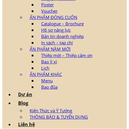
Poster
Voucher
ẤN PHẨM ĐÓNG CUỐN
Catalogue – Brochure
Hồ sơ năng lực
Bản tin doanh nghiệp
In sách – tạp chí
ẤN PHẨM NĂM MỚI
Thiệp mời – Thiệp cảm ơn
Bao lì xì
Lịch
ẤN PHẨM KHÁC
Menu
Bao đũa
Dự án
Blog
Kiến Thức và Ý Tưởng
THÔNG BÁO & TUYỂN DỤNG
Liên hệ