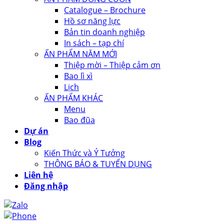
Catalogue – Brochure
Hồ sơ năng lực
Bản tin doanh nghiệp
In sách – tạp chí
ẤN PHẨM NĂM MỚI
Thiệp mời – Thiệp cảm ơn
Bao lì xì
Lịch
ẤN PHẨM KHÁC
Menu
Bao đũa
Dự án
Blog
Kiến Thức và Ý Tưởng
THÔNG BÁO & TUYỂN DỤNG
Liên hệ
Đăng nhập