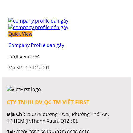
Quick View
Company Profile dán gáy
Lượt xem:
364
Mã SP: CP-DG-001
CTY TNHH DV QC TM VIỆT FIRST
Địa Chỉ:
280/75 đường TX25, Phường Thới An,
TP.HCM (P.Thạnh Xuân, Q12 cũ).
Tel:
(028) 6686 6616 - (028) 6686 6618