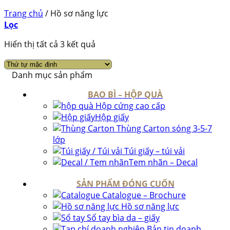
Trang chủ
/
Hồ sơ năng lực
Lọc
Hiển thị tất cả 3 kết quả
Danh mục sản phẩm
BAO BÌ – HỘP QUÀ
Hộp cứng cao cấp
Hộp giấy
Thùng Carton sóng 3-5-7
lớp
Túi giấy – túi vải
Tem nhãn – Decal
SẢN PHẨM ĐÓNG CUỐN
Catalogue – Brochure
Hồ sơ năng lực
Sổ tay bìa da – giấy
Bản tin doanh