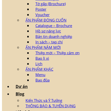
Tờ gấp (Brochure)
Poster
Voucher
ẤN PHẨM ĐÓNG CUỐN
Catalogue – Brochure
Hồ sơ năng lực
Bản tin doanh nghiệp
In sách – tạp chí
ẤN PHẨM NĂM MỚI
Thiệp mời – Thiệp cảm ơn
Bao lì xì
Lịch
ẤN PHẨM KHÁC
Menu
Bao đũa
Dự án
Blog
Kiến Thức và Ý Tưởng
THÔNG BÁO & TUYỂN DỤNG