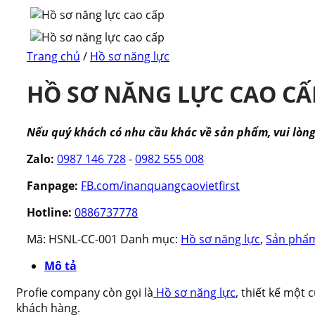
Trang chủ
/
Hồ sơ năng lực
HỒ SƠ NĂNG LỰC CAO CẤ
Nếu quý khách có nhu cầu khác về sản phẩm, vui lòng l
Zalo:
0987 146 728
-
0982 555 008
Fanpage:
FB.com/inanquangcaovietfirst
Hotline:
0886737778
Mã:
HSNL-CC-001
Danh mục:
Hồ sơ năng lực
,
Sản phẩ
Mô tả
Profie company còn gọi là
Hồ sơ năng lực
, thiết kế một 
khách hàng.