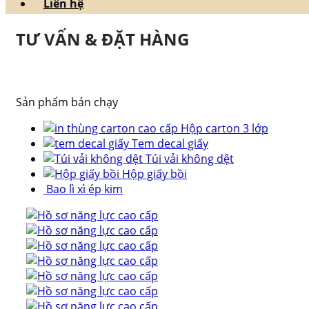
Liên hệ
TƯ VẤN & ĐẶT HÀNG
Sản phẩm bán chạy
Hộp carton 3 lớp
Tem decal giấy
Túi vải không dệt
Hộp giấy bồi
Bao lì xì ép kim