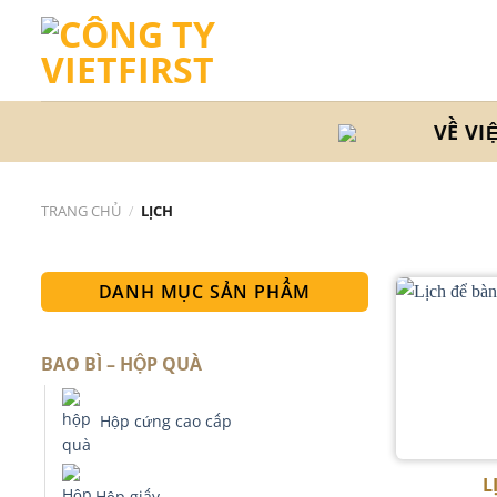
Skip
to
content
VỀ VI
TRANG CHỦ
/
LỊCH
DANH MỤC SẢN PHẨM
BAO BÌ – HỘP QUÀ
Hộp cứng cao cấp
L
Hộp giấy