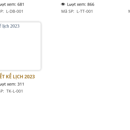
ượt xem:
681
Lượt xem:
866
P: L-DB-001
Mã SP: L-TT-001
T KẾ LỊCH 2023
ượt xem:
311
P: TK-L-001