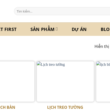
Tìm
kiếm:
ỆT FIRST
SẢN PHẨM
DỰ ÁN
BLO
Hiển thị
ỊCH BÀN
LỊCH TREO TƯỜNG