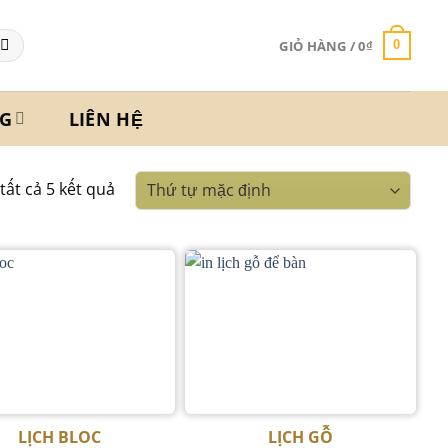
GIỎ HÀNG /
0
₫
0
G
LIÊN HỆ
 tất cả 5 kết quả
LỊCH BLOC
LỊCH GỖ