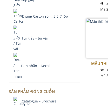
L
Mã S
Thùng Carton sóng 3-5-7 lớp
Túi giấy – túi vải
MẪU THIẾ
Tem nhãn – Decal
L
Mã S
SẢN PHẨM ĐÓNG CUỐN
Catalogue – Brochure