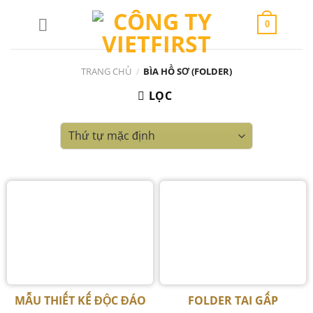
Skip
to
0
content
TRANG CHỦ
/
BÌA HỒ SƠ (FOLDER)
LỌC
MẪU THIẾT KẾ ĐỘC ĐÁO
FOLDER TAI GẤP