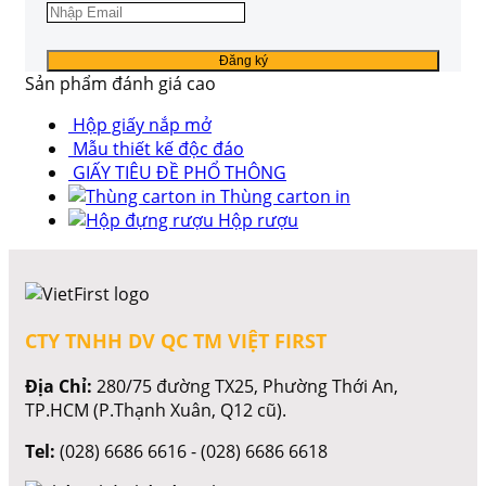
Sản phẩm đánh giá cao
Hộp giấy nắp mở
Mẫu thiết kế độc đáo
GIẤY TIÊU ĐỀ PHỔ THÔNG
Thùng carton in
Hộp rượu
CTY TNHH DV QC TM VIỆT FIRST
Địa Chỉ:
280/75 đường TX25, Phường Thới An,
TP.HCM (P.Thạnh Xuân, Q12 cũ).
Tel:
(028) 6686 6616 - (028) 6686 6618