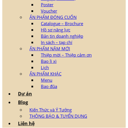
Poster
Voucher
ẤN PHẨM ĐÓNG CUỐN
Catalogue – Brochure
Hồ sơ năng lực
Bản tin doanh nghiệp
In sách – tạp chí
ẤN PHẨM NĂM MỚI
Thiệp mời – Thiệp cảm ơn
Bao lì xì
Lịch
ẤN PHẨM KHÁC
Menu
Bao đũa
Dự án
Blog
Kiến Thức và Ý Tưởng
THÔNG BÁO & TUYỂN DỤNG
Liên hệ