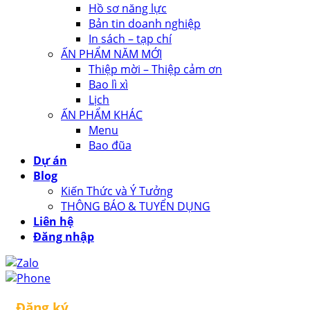
Hồ sơ năng lực
Bản tin doanh nghiệp
In sách – tạp chí
ẤN PHẨM NĂM MỚI
Thiệp mời – Thiệp cảm ơn
Bao lì xì
Lịch
ẤN PHẨM KHÁC
Menu
Bao đũa
Dự án
Blog
Kiến Thức và Ý Tưởng
THÔNG BÁO & TUYỂN DỤNG
Liên hệ
Đăng nhập
Đăng ký