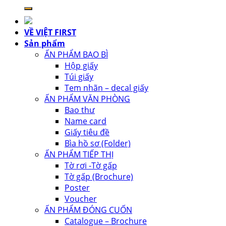
kiếm:
VỀ VIỆT FIRST
Sản phẩm
ẤN PHẨM BAO BÌ
Hộp giấy
Túi giấy
Tem nhãn – decal giấy
ẤN PHẨM VĂN PHÒNG
Bao thư
Name card
Giấy tiêu đề
Bìa hồ sơ (Folder)
ẤN PHẨM TIẾP THỊ
Tờ rơi -Tờ gấp
Tờ gấp (Brochure)
Poster
Voucher
ẤN PHẨM ĐÓNG CUỐN
Catalogue – Brochure