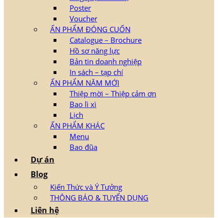
Poster
Voucher
ẤN PHẨM ĐÓNG CUỐN
Catalogue – Brochure
Hồ sơ năng lực
Bản tin doanh nghiệp
In sách – tạp chí
ẤN PHẨM NĂM MỚI
Thiệp mời – Thiệp cảm ơn
Bao lì xì
Lịch
ẤN PHẨM KHÁC
Menu
Bao đũa
Dự án
Blog
Kiến Thức và Ý Tưởng
THÔNG BÁO & TUYỂN DỤNG
Liên hệ