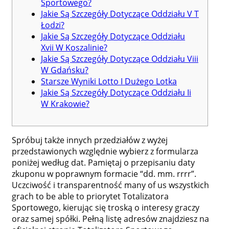
Sportowego?
Jakie Są Szczegóły Dotyczące Oddziału V T
Łodzi?
Jakie Są Szczegóły Dotyczące Oddziału
Xvii W Koszalinie?
Jakie Są Szczegóły Dotyczące Oddziału Viii
W Gdańsku?
Starsze Wyniki Lotto I Dużego Lotka
Jakie Są Szczegóły Dotyczące Oddziału Ii
W Krakowie?
Spróbuj także innych przedziałów z wyżej
przedstawionych względnie wybierz z formularza
poniżej według dat. Pamiętaj o przepisaniu daty
zkuponu w poprawnym formacie “dd. mm. rrrr”.
Uczciwość i transparentność many of us wszystkich
grach to be able to priorytet Totalizatora
Sportowego, kierując się troską o interesy graczy
oraz samej spółki. Pełną listę adresów znajdziesz na