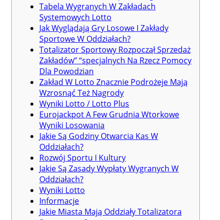
Tabela Wygranych W Zakładach
Systemowych Lotto
Jak Wyglądają Gry Losowe I Zakłady
Sportowe W Oddziałach?
Totalizator Sportowy Rozpoczął Sprzedaż
Zakładów” “specjalnych Na Rzecz Pomocy
Dla Powodzian
Zakład W Lotto Znacznie Podrożeje Mają
Wzrosnąć Też Nagrody
Wyniki Lotto / Lotto Plus
Eurojackpot A Few Grudnia Wtorkowe
Wyniki Losowania
Jakie Są Godziny Otwarcia Kas W
Oddziałach?
Rozwój Sportu I Kultury
Jakie Są Zasady Wypłaty Wygranych W
Oddziałach?
Wyniki Lotto
Informacje
Jakie Miasta Mają Oddziały Totalizatora