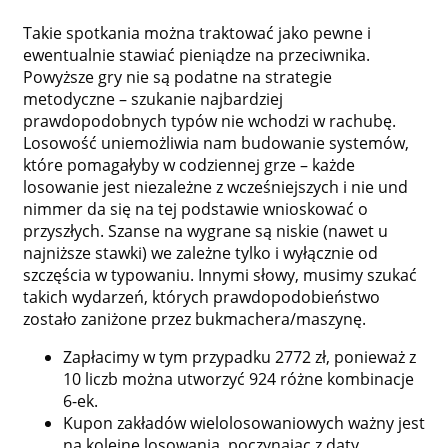
Takie spotkania można traktować jako pewne i
ewentualnie stawiać pieniądze na przeciwnika.
Powyższe gry nie są podatne na strategie
metodyczne – szukanie najbardziej
prawdopodobnych typów nie wchodzi w rachubę.
Losowość uniemożliwia nam budowanie systemów,
które pomagałyby w codziennej grze – każde
losowanie jest niezależne z wcześniejszych i nie und
nimmer da się na tej podstawie wnioskować o
przyszłych. Szanse na wygrane są niskie (nawet u
najniższe stawki) we zależne tylko i wyłącznie od
szczęścia w typowaniu. Innymi słowy, musimy szukać
takich wydarzeń, których prawdopodobieństwo
zostało zaniżone przez bukmachera/maszynę.
Zapłacimy w tym przypadku 2772 zł, ponieważ z
10 liczb można utworzyć 924 różne kombinacje
6-ek.
Kupon zakładów wielolosowaniowych ważny jest
na kolejne losowania, poczynając z daty