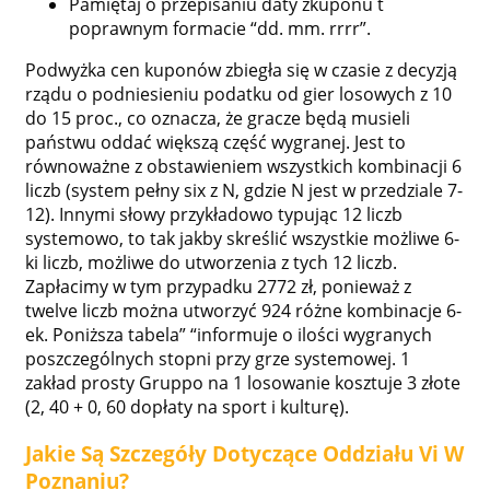
Pamiętaj o przepisaniu daty zkuponu t
poprawnym formacie “dd. mm. rrrr”.
Podwyżka cen kuponów zbiegła się w czasie z decyzją
rządu o podniesieniu podatku od gier losowych z 10
do 15 proc., co oznacza, że gracze będą musieli
państwu oddać większą część wygranej. Jest to
równoważne z obstawieniem wszystkich kombinacji 6
liczb (system pełny six z N, gdzie N jest w przedziale 7-
12). Innymi słowy przykładowo typując 12 liczb
systemowo, to tak jakby skreślić wszystkie możliwe 6-
ki liczb, możliwe do utworzenia z tych 12 liczb.
Zapłacimy w tym przypadku 2772 zł, ponieważ z
twelve liczb można utworzyć 924 różne kombinacje 6-
ek. Poniższa tabela” “informuje o ilości wygranych
poszczególnych stopni przy grze systemowej. 1
zakład prosty Gruppo na 1 losowanie kosztuje 3 złote
(2, 40 + 0, 60 dopłaty na sport i kulturę).
Jakie Są Szczegóły Dotyczące Oddziału Vi W
Poznaniu?