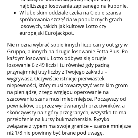
najbliższego losowania zapisanego na kuponie.
W lubelskim oddziale czeka na Ciebie szansa
spróbowania szczęścia w popularnych grach
losowych, takich jak kultowe Lotto czy
europejski Eurojackpot.
Nie można wybrać sobie innych liczb carry out gry w
Gruppo, a innych na drugie losowanie Fetta Plus. Po
każdym losowaniu Lotto odbywa się drugie
losowanie 6 z 49 liczb i tu również gdy padną
przynajmniej trzy liczby z Twojego zakładu –
wygrywasz. Oczywiście istnieje pierwiastek
niepewności, który musi towarzyszyć wszelkim grom
na pieniądze, z tego względu operowanie na
szacowaniu szans musi mieć miejsce. Począwszy od
pewniaków, poprzez wyrównanych przeciwników, a
skończywszy na z góry przegranych, wszystko to ma
przełożenie na kursy bukmacherskie. Ryzyko
związane z typem ma swoje granice – szanse mniejsze
niż 1/8 nie powinny być brane pod uwagę.