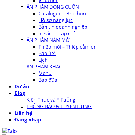
Voucher
ẤN PHẨM ĐÓNG CUỐN
Catalogue – Brochure
Hồ sơ năng lực
Bản tin doanh nghiệp
In sách – tạp chí
ẤN PHẨM NĂM MỚI
Thiệp mời – Thiệp cảm ơn
Bao lì xì
Lịch
ẤN PHẨM KHÁC
Menu
Bao đũa
Dự án
Blog
Kiến Thức và Ý Tưởng
THÔNG BÁO & TUYỂN DỤNG
Liên hệ
Đăng nhập