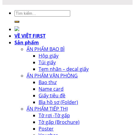
Tìm
kiếm:
VỀ VIỆT FIRST
Sản phẩm
ẤN PHẨM BAO BÌ
Hộp giấy
Túi giấy
Tem nhãn – decal giấy
ẤN PHẨM VĂN PHÒNG
Bao thư
Name card
Giấy tiêu đề
Bìa hồ sơ (Folder)
ẤN PHẨM TIẾP THỊ
Tờ rơi -Tờ gấp
Tờ gấp (Brochure)
Poster