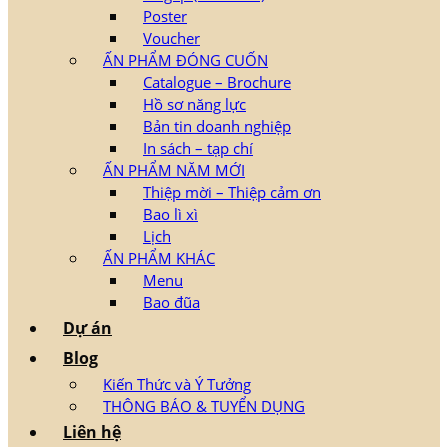
Poster
Voucher
ẤN PHẨM ĐÓNG CUỐN
Catalogue – Brochure
Hồ sơ năng lực
Bản tin doanh nghiệp
In sách – tạp chí
ẤN PHẨM NĂM MỚI
Thiệp mời – Thiệp cảm ơn
Bao lì xì
Lịch
ẤN PHẨM KHÁC
Menu
Bao đũa
Dự án
Blog
Kiến Thức và Ý Tưởng
THÔNG BÁO & TUYỂN DỤNG
Liên hệ