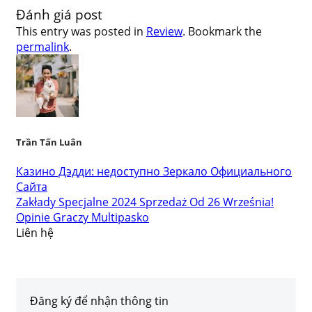
Đánh giá post
This entry was posted in
Review
. Bookmark the
permalink
.
Trần Tấn Luân
Казино Дэдди: недоступно Зеркало Официального
Сайта
Zakłady Specjalne 2024 Sprzedaż Od 26 Września!
Opinie Graczy Multipasko
Liên hệ
Đăng ký để nhận thông tin