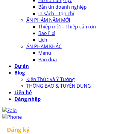
Hồ sơ năng lực
Bản tin doanh nghiệp
In sách – tạp chí
ẤN PHẨM NĂM MỚI
Thiệp mời – Thiệp cảm ơn
Bao lì xì
Lịch
ẤN PHẨM KHÁC
Menu
Bao đũa
Dự án
Blog
Kiến Thức và Ý Tưởng
THÔNG BÁO & TUYỂN DỤNG
Liên hệ
Đăng nhập
Đăng ký