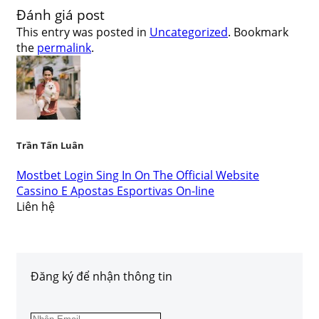
Đánh giá post
This entry was posted in
Uncategorized
. Bookmark
the
permalink
.
Trần Tấn Luân
Μοѕtbеt Lοgіn Ѕіng Іn Οn Thе Оffісіаl Wеbѕіtе
Cassino E Apostas Esportivas On-line
Liên hệ
Đăng ký để nhận thông tin