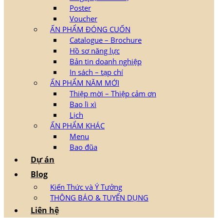
Poster
Voucher
ẤN PHẨM ĐÓNG CUỐN
Catalogue – Brochure
Hồ sơ năng lực
Bản tin doanh nghiệp
In sách – tạp chí
ẤN PHẨM NĂM MỚI
Thiệp mời – Thiệp cảm ơn
Bao lì xì
Lịch
ẤN PHẨM KHÁC
Menu
Bao đũa
Dự án
Blog
Kiến Thức và Ý Tưởng
THÔNG BÁO & TUYỂN DỤNG
Liên hệ