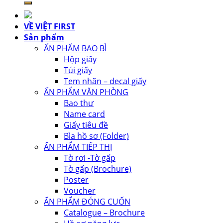
VỀ VIỆT FIRST
Sản phẩm
ẤN PHẨM BAO BÌ
Hộp giấy
Túi giấy
Tem nhãn – decal giấy
ẤN PHẨM VĂN PHÒNG
Bao thư
Name card
Giấy tiêu đề
Bìa hồ sơ (Folder)
ẤN PHẨM TIẾP THỊ
Tờ rơi -Tờ gấp
Tờ gấp (Brochure)
Poster
Voucher
ẤN PHẨM ĐÓNG CUỐN
Catalogue – Brochure