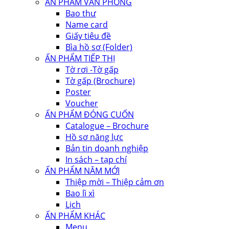
ẤN PHẨM VĂN PHÒNG
Bao thư
Name card
Giấy tiêu đề
Bìa hồ sơ (Folder)
ẤN PHẨM TIẾP THỊ
Tờ rơi -Tờ gấp
Tờ gấp (Brochure)
Poster
Voucher
ẤN PHẨM ĐÓNG CUỐN
Catalogue – Brochure
Hồ sơ năng lực
Bản tin doanh nghiệp
In sách – tạp chí
ẤN PHẨM NĂM MỚI
Thiệp mời – Thiệp cảm ơn
Bao lì xì
Lịch
ẤN PHẨM KHÁC
Menu