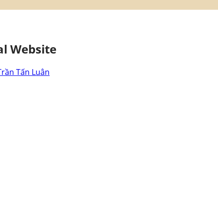
аl Wеbѕіtе
Trần Tấn Luân