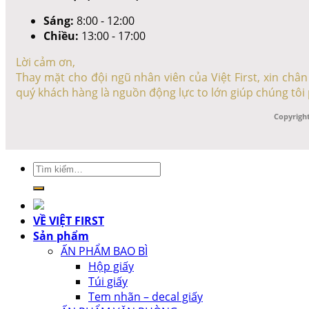
Sáng:
8:00 - 12:00
Chiều:
13:00 - 17:00
Lời cảm ơn,
Thay mặt cho đội ngũ nhân viên của Việt First, xin ch
quý khách hàng là nguồn động lực to lớn giúp chúng tôi 
Copyright
Tìm
kiếm:
VỀ VIỆT FIRST
Sản phẩm
ẤN PHẨM BAO BÌ
Hộp giấy
Túi giấy
Tem nhãn – decal giấy