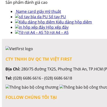
Sản phẩm đánh giá cao
Name card giấy mỹ thuật
Sổ tay PU
Kiểu dáng hộp diêm
Hộp xếp đáy
Tờ rơi A4 – A5
CTY TNHH DV QC TM VIỆT FIRST
Địa Chỉ:
280/75 đường TX25, Phường Thới An, TP.HCM (P
Tel:
(028) 6686 6616 - (028) 6686 6618
FOLLOW CHÚNG TÔI TẠI