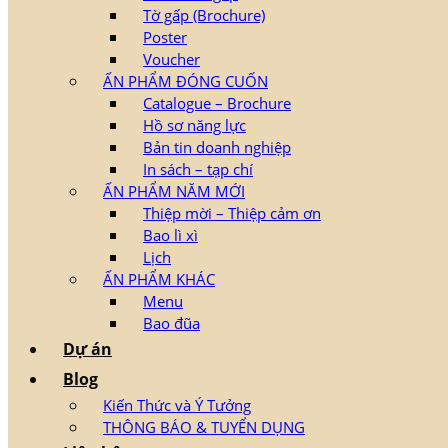
Tờ gấp (Brochure)
Poster
Voucher
ẤN PHẨM ĐÓNG CUỐN
Catalogue – Brochure
Hồ sơ năng lực
Bản tin doanh nghiệp
In sách – tạp chí
ẤN PHẨM NĂM MỚI
Thiệp mời – Thiệp cảm ơn
Bao lì xì
Lịch
ẤN PHẨM KHÁC
Menu
Bao đũa
Dự án
Blog
Kiến Thức và Ý Tưởng
THÔNG BÁO & TUYỂN DỤNG