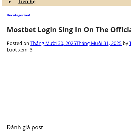
Liên hệ
Uncategorized
Μοѕtbеt Lοgіn Ѕіng Іn Οn Thе Оffісі
Posted on
Tháng Mười 30, 2025
Tháng Mười 31, 2025
by
Lượt xem:
3
Đánh giá post