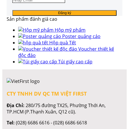
Sản phẩm đánh giá cao
Hộp mỹ phẩm
Poster quảng cáo
Hộp quà Tết
Voucher thiết kế
độc đáo
Túi giấy cao cấp
CTY TNHH DV QC TM VIỆT FIRST
Địa Chỉ:
280/75 đường TX25, Phường Thới An,
TP.HCM (P.Thạnh Xuân, Q12 cũ).
Tel:
(028) 6686 6616 - (028) 6686 6618