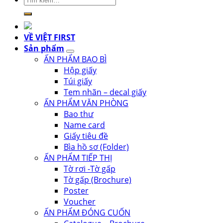
kiếm:
VỀ VIỆT FIRST
Sản phẩm
ẤN PHẨM BAO BÌ
Hộp giấy
Túi giấy
Tem nhãn – decal giấy
ẤN PHẨM VĂN PHÒNG
Bao thư
Name card
Giấy tiêu đề
Bìa hồ sơ (Folder)
ẤN PHẨM TIẾP THỊ
Tờ rơi -Tờ gấp
Tờ gấp (Brochure)
Poster
Voucher
ẤN PHẨM ĐÓNG CUỐN