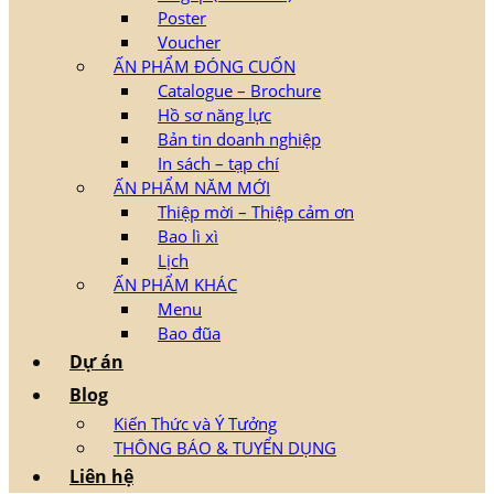
Poster
Voucher
ẤN PHẨM ĐÓNG CUỐN
Catalogue – Brochure
Hồ sơ năng lực
Bản tin doanh nghiệp
In sách – tạp chí
ẤN PHẨM NĂM MỚI
Thiệp mời – Thiệp cảm ơn
Bao lì xì
Lịch
ẤN PHẨM KHÁC
Menu
Bao đũa
Dự án
Blog
Kiến Thức và Ý Tưởng
THÔNG BÁO & TUYỂN DỤNG
Liên hệ