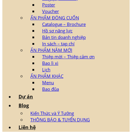
Poster
Voucher
ẤN PHẨM ĐÓNG CUỐN
Catalogue – Brochure
Hồ sơ năng lực
Bản tin doanh nghiệp
In sách – tạp chí
ẤN PHẨM NĂM MỚI
Thiệp mời – Thiệp cảm ơn
Bao lì xì
Lịch
ẤN PHẨM KHÁC
Menu
Bao đũa
Dự án
Blog
Kiến Thức và Ý Tưởng
THÔNG BÁO & TUYỂN DỤNG
Liên hệ