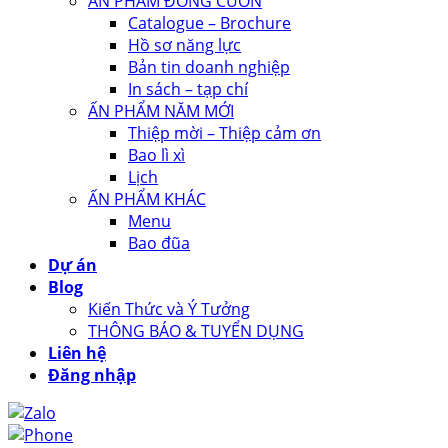
ẤN PHẨM ĐÓNG CUỐN
Catalogue – Brochure
Hồ sơ năng lực
Bản tin doanh nghiệp
In sách – tạp chí
ẤN PHẨM NĂM MỚI
Thiệp mời – Thiệp cảm ơn
Bao lì xì
Lịch
ẤN PHẨM KHÁC
Menu
Bao đũa
Dự án
Blog
Kiến Thức và Ý Tưởng
THÔNG BÁO & TUYỂN DỤNG
Liên hệ
Đăng nhập