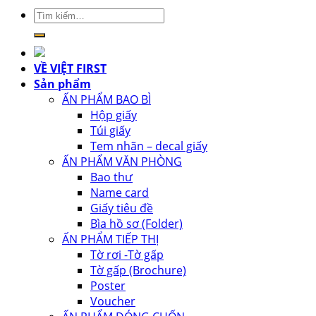
Tìm
kiếm:
VỀ VIỆT FIRST
Sản phẩm
ẤN PHẨM BAO BÌ
Hộp giấy
Túi giấy
Tem nhãn – decal giấy
ẤN PHẨM VĂN PHÒNG
Bao thư
Name card
Giấy tiêu đề
Bìa hồ sơ (Folder)
ẤN PHẨM TIẾP THỊ
Tờ rơi -Tờ gấp
Tờ gấp (Brochure)
Poster
Voucher