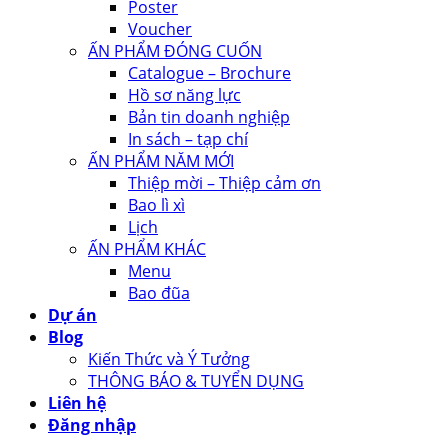
Poster
Voucher
ẤN PHẨM ĐÓNG CUỐN
Catalogue – Brochure
Hồ sơ năng lực
Bản tin doanh nghiệp
In sách – tạp chí
ẤN PHẨM NĂM MỚI
Thiệp mời – Thiệp cảm ơn
Bao lì xì
Lịch
ẤN PHẨM KHÁC
Menu
Bao đũa
Dự án
Blog
Kiến Thức và Ý Tưởng
THÔNG BÁO & TUYỂN DỤNG
Liên hệ
Đăng nhập