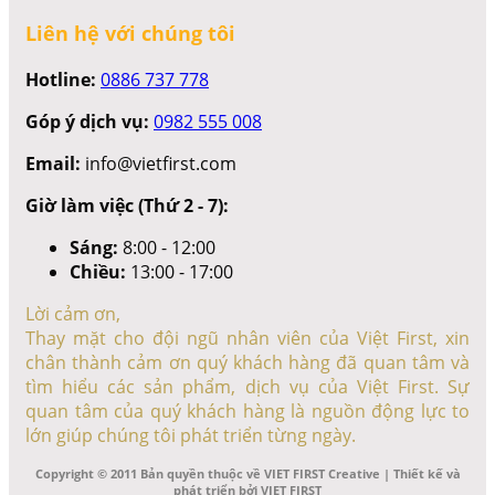
Liên hệ với chúng tôi
Hotline:
0886 737 778
Góp ý dịch vụ:
0982 555 008
Email:
info@vietfirst.com
Giờ làm việc (Thứ 2 - 7):
Sáng:
8:00 - 12:00
Chiều:
13:00 - 17:00
Lời cảm ơn,
Thay mặt cho đội ngũ nhân viên của Việt First, xin
chân thành cảm ơn quý khách hàng đã quan tâm và
tìm hiểu các sản phẩm, dịch vụ của Việt First. Sự
quan tâm của quý khách hàng là nguồn động lực to
lớn giúp chúng tôi phát triển từng ngày.
Copyright © 2011 Bản quyền thuộc về VIET FIRST Creative | Thiết kế và
phát triển bởi VIET FIRST