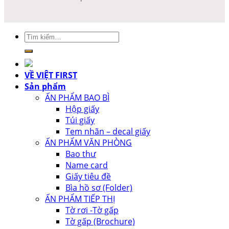
Tìm
kiếm:
VỀ VIỆT FIRST
Sản phẩm
ẤN PHẨM BAO BÌ
Hộp giấy
Túi giấy
Tem nhãn – decal giấy
ẤN PHẨM VĂN PHÒNG
Bao thư
Name card
Giấy tiêu đề
Bìa hồ sơ (Folder)
ẤN PHẨM TIẾP THỊ
Tờ rơi -Tờ gấp
Tờ gấp (Brochure)