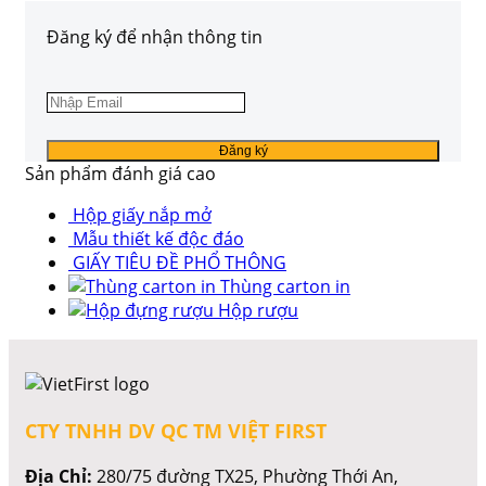
Đăng ký để nhận thông tin
Sản phẩm đánh giá cao
Hộp giấy nắp mở
Mẫu thiết kế độc đáo
GIẤY TIÊU ĐỀ PHỔ THÔNG
Thùng carton in
Hộp rượu
CTY TNHH DV QC TM VIỆT FIRST
Địa Chỉ:
280/75 đường TX25, Phường Thới An,