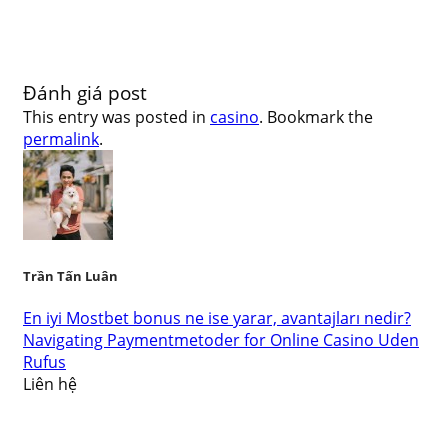
Đánh giá post
This entry was posted in
casino
. Bookmark the
permalink
.
Trần Tấn Luân
En iyi Mostbet bonus ne ise yarar, avantajları nedir?
Navigating Paymentmetoder for Online Casino Uden
Rufus
Liên hệ