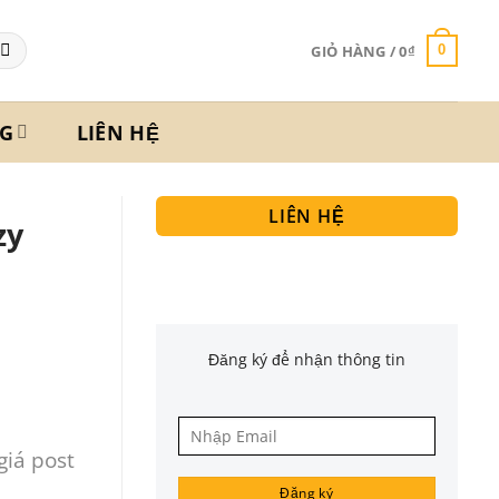
GIỎ HÀNG /
0
₫
0
G
LIÊN HỆ
LIÊN HỆ
zy
Đăng ký để nhận thông tin
iá post