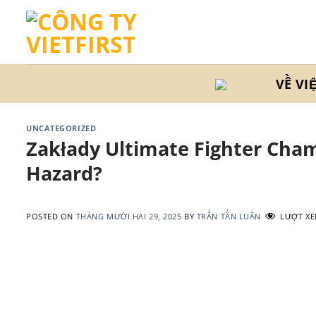
Skip
to
content
VỀ VI
UNCATEGORIZED
Zakłady Ultimate Fighter Cham
Hazard?
POSTED ON
THÁNG MƯỜI HAI 29, 2025
BY
TRẦN TẤN LUÂN
LƯỢT XE