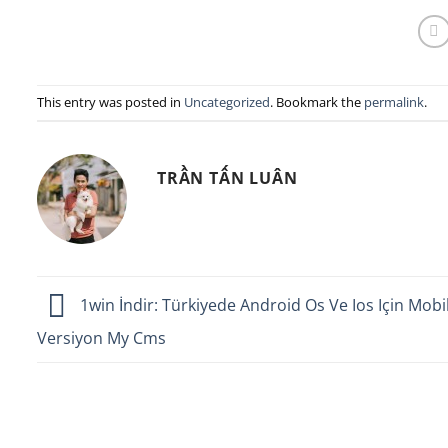
This entry was posted in
Uncategorized
. Bookmark the
permalink
.
TRẦN TẤN LUÂN
1win İndir: Türkiyede Android Os Ve Ios Için Mobi
Versiyon My Cms