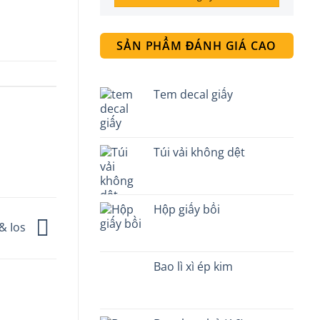
SẢN PHẨM ĐÁNH GIÁ CAO
Tem decal giấy
Túi vải không dệt
Hộp giấy bồi
& Ios
Bao lì xì ép kim