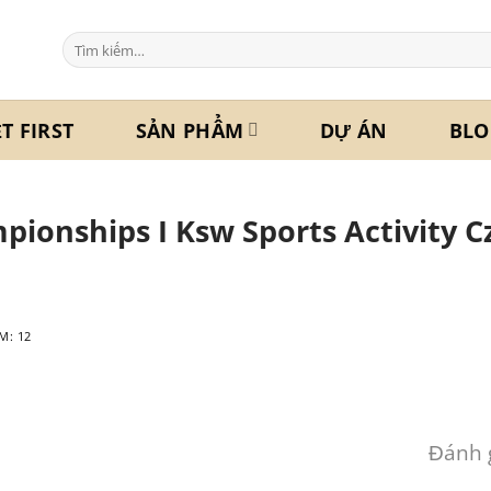
Tìm
kiếm:
ỆT FIRST
SẢN PHẨM
DỰ ÁN
BLO
pionships I Ksw Sports Activity C
M:
12
Đánh g