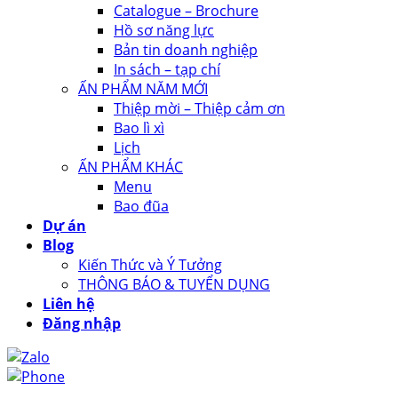
Catalogue – Brochure
Hồ sơ năng lực
Bản tin doanh nghiệp
In sách – tạp chí
ẤN PHẨM NĂM MỚI
Thiệp mời – Thiệp cảm ơn
Bao lì xì
Lịch
ẤN PHẨM KHÁC
Menu
Bao đũa
Dự án
Blog
Kiến Thức và Ý Tưởng
THÔNG BÁO & TUYỂN DỤNG
Liên hệ
Đăng nhập