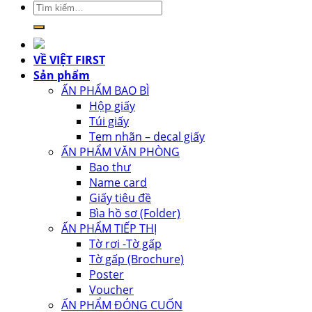
Tìm
kiếm:
VỀ VIỆT FIRST
Sản phẩm
ẤN PHẨM BAO BÌ
Hộp giấy
Túi giấy
Tem nhãn – decal giấy
ẤN PHẨM VĂN PHÒNG
Bao thư
Name card
Giấy tiêu đề
Bìa hồ sơ (Folder)
ẤN PHẨM TIẾP THỊ
Tờ rơi -Tờ gấp
Tờ gấp (Brochure)
Poster
Voucher
ẤN PHẨM ĐÓNG CUỐN