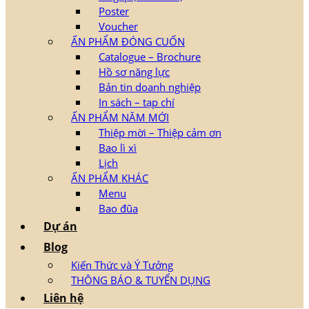
Poster
Voucher
ẤN PHẨM ĐÓNG CUỐN
Catalogue – Brochure
Hồ sơ năng lực
Bản tin doanh nghiệp
In sách – tạp chí
ẤN PHẨM NĂM MỚI
Thiệp mời – Thiệp cảm ơn
Bao lì xì
Lịch
ẤN PHẨM KHÁC
Menu
Bao đũa
Dự án
Blog
Kiến Thức và Ý Tưởng
THÔNG BÁO & TUYỂN DỤNG
Liên hệ