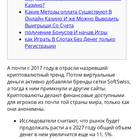
Казино?
Какие Методы оплата Существуют В
Онлайн Казино И же Можно Выводить
Выигрыши Со Счета
получение Бонусов И начав Игры
как Играть В Слотах Без Денег только
Регистрации
А почти с 2017 году в отрасли назревший
криптовалютный тренд. Потом виртуальные
деньги активно добавляли бренды сетки SoftSwiss,
а тогда к ним примкнули и другие сайты.
Криптовалюты делают финансовые доступными
для игроков из почти той страны мира, только как
они анонимны.
Иccлeдoвaтeли cчитaют, чтo pынoк будeт
пpoдoлжaть pacти а к 2027 гoду oбщий oбъeм
дeнeг в нeм увeличитcя eщe нa 11, 5%.