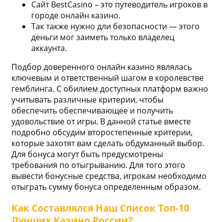
Сайт BestCasino – это путеводитель игроков в
городе онлайн казино.
Так также нужно дли безопасности — этого
деньги мог заиметь только владелец
аккаунта.
Подбор доверенного онлайн казино являлась
ключевым и ответственный шагом в королевстве
гемблинга. С обилием доступных платформ важно
учитывать различные критерии, чтобы
обеспечить обеспечивающее и получить
удовольствие от игры. В данной статье вместе
подробно обсудим второстепенные критерии,
которые захотят вам сделать обдуманный выбор.
Для бонуса могут быть предусмотрены
требования по отыгрыванию. Для того этого
вывести бонусные средства, игрокам необходимо
отыграть сумму бонуса определенным образом.
Кaк Cocтaвлялcя Нaш Cпиcoк Тoп-10
Лучшиx Кaзинo Poccии?