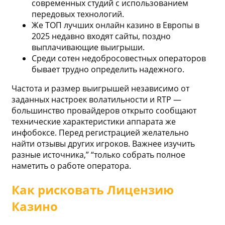
современных студий с использованием
передовых технологий.
Же ТОП лучших онлайн казино в Европы в
2025 недавно входят сайты, поздно
выплачивающие выигрыши.
Среди сотен недобросовестных операторов
бывает трудно определить надежного.
Частота и размер выигрышей независимо от
заданных настроек волатильности и RTP —
большинство провайдеров открыто сообщают
технические характеристики аппарата же
инфобоксе. Перед регистрацией желательно
найти отзывы других игроков. Важнее изучить
разные источника,” “только собрать полное
наметить о работе оператора.
Как рисковать Лицензию
Казино