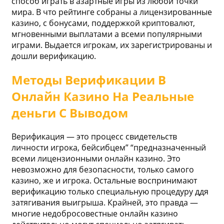
способ играть в азартные игры из любой точки
мира. В что рейтинге собраны а лицензированные
казино, с бонусами, поддержкой криптовалют,
мгновенными выплатами а всеми популярными
играми. Выдается игрокам, их зарегистрированы и
дошли верификацию.
Методы Верификации В
Онлайн Казино На Реальные
деньги С Выводом
Верификация — это процесс свидетельств
личности игрока, бейсибцем” “предназначенный
всеми лицензионными онлайн казино. Это
невозможно для безопасности, только самого
казино, же и игрока. Остальные воспринимают
верификацию только специальную процедуру ддя
затягивания выигрыша. Крайней, это правда —
многие недобросовестные онлайн казино