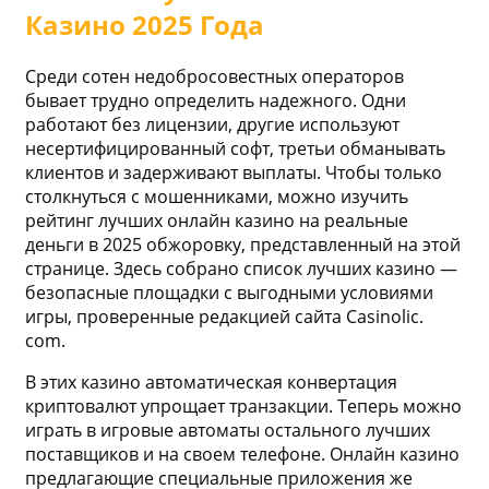
Кaзинo 2025 Гoдa
Среди сотен недобросовестных операторов
бывает трудно определить надежного. Одни
работают без лицензии, другие используют
несертифицированный софт, третьи обманывать
клиентов и задерживают выплаты. Чтобы только
столкнуться с мошенниками, можно изучить
рейтинг лучших онлайн казино на реальные
деньги в 2025 обжоровку, представленный на этой
странице. Здесь собрано список лучших казино —
безопасные площадки с выгодными условиями
игры, проверенные редакцией сайта Casinolic.
com.
В этих казино автоматическая конвертация
криптовалют упрощает транзакции. Теперь можно
играть в игровые автоматы остального лучших
поставщиков и на своем телефоне. Онлайн казино
предлагающие специальные приложения же