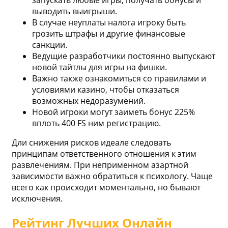
запускать любые игры, получать бонусы и
выводить выигрыши.
В случае неуплаты налога игроку быть
грозить штрафы и другие финансовые
санкции.
Ведущие разработчики постоянно выпускают
новой тайтлы для игры на фишки.
Важно также ознакомиться со правилами и
условиями казино, чтобы отказаться
возможных недоразумений.
Новой игроки могут заиметь бонус 225%
вплоть 400 FS ним регистрацию.
Дли снижения рисков идеале следовать
принципам ответственного отношения к этим
развлечениям. При неприменном азартной
зависимости важно обратиться к психологу. Чаще
всего как происходит моментально, но бывают
исключения.
Peйтинг Лучшиx Oнлaйн