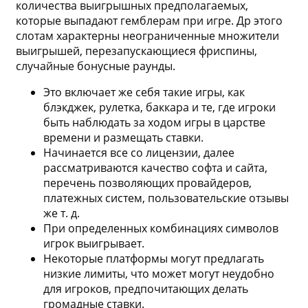
количества выигрышных предполагаемых,
которые выпадают гемблерам при игре. Др этого
слотам характерны неограниченные множители
выигрышей, перезапускающиеся фриспины,
случайные бонусные раунды.
Это включает же себя такие игры, как
блэкджек, рулетка, баккара и те, где игроки
быть наблюдать за ходом игры в царстве
времени и размещать ставки.
Начинается все со лицензии, далее
рассматриваются качество софта и сайта,
перечень позволяющих провайдеров,
платежных систем, пользовательские отзывы
же т. д.
При определенных комбинациях символов
игрок выигрывает.
Некоторые платформы могут предлагать
низкие лимиты, что может могут неудобно
для игроков, предпочитающих делать
громадные ставки.