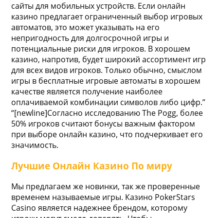
сайты для мобильных устройств. Если онлайн
казино предлагает ограниченный выбор игровых
автоматов, это может указывать на его
непригодность для долгосрочной игры и
потенциальные риски для игроков. В хорошем
казино, напротив, будет широкий ассортимент игр
для всех видов игроков. Только обычно, смыслом
игры в бесплатные игровые автоматы в хорошем
качестве является получение наиболее
оплачиваемой комбинации символов либо цифр.”
“[newline]Согласно исследованию The Pogg, более
50% игроков считают бонусы важным фактором
при выборе онлайн казино, что подчеркивает его
значимость.
Лучшие Онлайн Казино По миру
Мы предлагаем же новинки, так же проверенные
временем называемые игры. Казино PokerStars
Casino является надежнее брендом, которому