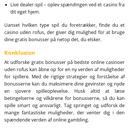
Live dealer-spil – oplev spændingen ved et casino fra
dit eget hjem.
Uanset hvilken type spil du foretrækker, finde du et
casino uden rofus, der giver dig mulighed for at bruge
dine gratis bonusser på netop det, du elsker.
Konklusion
At udforske gratis bonusser på bedste online casinoer
uden rofus kan åbne op for en ny verden af muligheder
for spillere. Med de rigtige strategier og forståelse af
bonusserne kan du maksimere dine gevinster og nyde
en sjovere spilleoplevelse. Husk altid at læse
betingelserne og vilkårene for bonusserne, så du kan
spille smart og ansvarligt. Tag springet og udforsk de
mange fantastiske muligheder, der venter dig i den
spændende verden af online gambling.