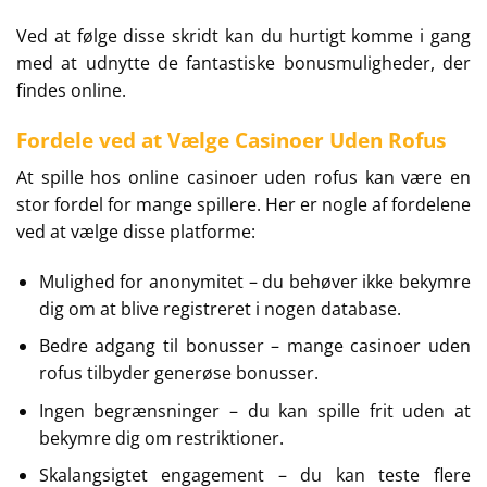
Ved at følge disse skridt kan du hurtigt komme i gang
med at udnytte de fantastiske bonusmuligheder, der
findes online.
Fordele ved at Vælge Casinoer Uden Rofus
At spille hos online casinoer uden rofus kan være en
stor fordel for mange spillere. Her er nogle af fordelene
ved at vælge disse platforme:
Mulighed for anonymitet – du behøver ikke bekymre
dig om at blive registreret i nogen database.
Bedre adgang til bonusser – mange casinoer uden
rofus tilbyder generøse bonusser.
Ingen begrænsninger – du kan spille frit uden at
bekymre dig om restriktioner.
Skalangsigtet engagement – du kan teste flere