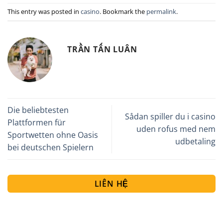
This entry was posted in
casino
. Bookmark the
permalink
.
TRẦN TẤN LUÂN
Die beliebtesten
Sådan spiller du i casino
Plattformen für
uden rofus med nem
Sportwetten ohne Oasis
udbetaling
bei deutschen Spielern
LIÊN HỆ