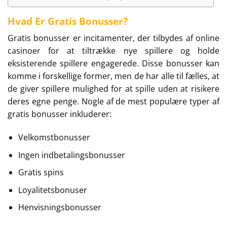
Hvad Er Gratis Bonusser?
Gratis bonusser er incitamenter, der tilbydes af online
casinoer for at tiltrække nye spillere og holde
eksisterende spillere engagerede. Disse bonusser kan
komme i forskellige former, men de har alle til fælles, at
de giver spillere mulighed for at spille uden at risikere
deres egne penge. Nogle af de mest populære typer af
gratis bonusser inkluderer:
Velkomstbonusser
Ingen indbetalingsbonusser
Gratis spins
Loyalitetsbonuser
Henvisningsbonusser