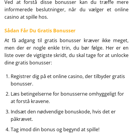
Ved at forstå disse bonusser kan du træffe mere
informerede beslutninger, når du vælger et online
casino at spille hos.
Sådan Får Du Gratis Bonusser
At få adgang til gratis bonusser kræver ikke meget,
men der er nogle enkle trin, du bør følge. Her er en
liste over de vigtigste skridt, du skal tage for at unlocke
dine gratis bonusser:
Registrer dig på et online casino, der tilbyder gratis
bonusser.
Læs betingelserne for bonusserne omhyggeligt for
at forstå kravene.
Indsæt den nødvendige bonuskode, hvis det er
påkrævet.
Tag imod din bonus og begynd at spille!