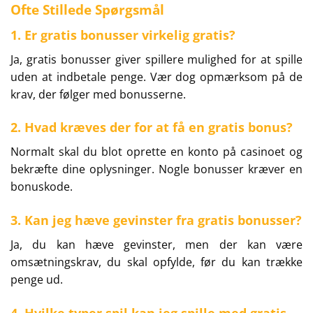
Ofte Stillede Spørgsmål
1. Er gratis bonusser virkelig gratis?
Ja, gratis bonusser giver spillere mulighed for at spille
uden at indbetale penge. Vær dog opmærksom på de
krav, der følger med bonusserne.
2. Hvad kræves der for at få en gratis bonus?
Normalt skal du blot oprette en konto på casinoet og
bekræfte dine oplysninger. Nogle bonusser kræver en
bonuskode.
3. Kan jeg hæve gevinster fra gratis bonusser?
Ja, du kan hæve gevinster, men der kan være
omsætningskrav, du skal opfylde, før du kan trække
penge ud.