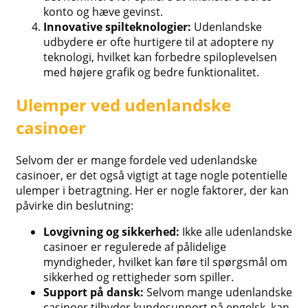
konto og hæve gevinst.
Innovative spilteknologier:
Udenlandske
udbydere er ofte hurtigere til at adoptere ny
teknologi, hvilket kan forbedre spiloplevelsen
med højere grafik og bedre funktionalitet.
Ulemper ved udenlandske
casinoer
Selvom der er mange fordele ved udenlandske
casinoer, er det også vigtigt at tage nogle potentielle
ulemper i betragtning. Her er nogle faktorer, der kan
påvirke din beslutning:
Lovgivning og sikkerhed:
Ikke alle udenlandske
casinoer er regulerede af pålidelige
myndigheder, hvilket kan føre til spørgsmål om
sikkerhed og rettigheder som spiller.
Support på dansk:
Selvom mange udenlandske
casinoer tilbyder kundesupport på engelsk, kan