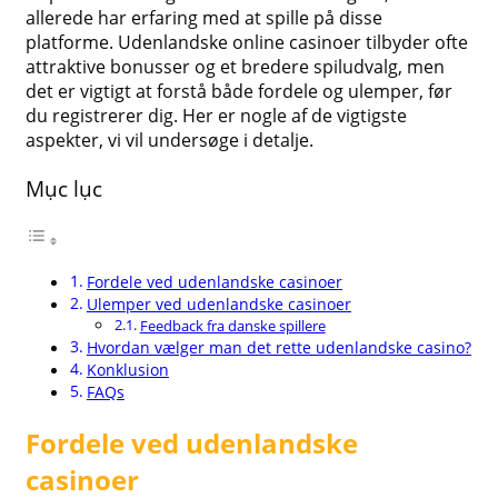
allerede har erfaring med at spille på disse
platforme. Udenlandske online casinoer tilbyder ofte
attraktive bonusser og et bredere spiludvalg, men
det er vigtigt at forstå både fordele og ulemper, før
du registrerer dig. Her er nogle af de vigtigste
aspekter, vi vil undersøge i detalje.
Mục lục
Fordele ved udenlandske casinoer
Ulemper ved udenlandske casinoer
Feedback fra danske spillere
Hvordan vælger man det rette udenlandske casino?
Konklusion
FAQs
Fordele ved udenlandske
casinoer