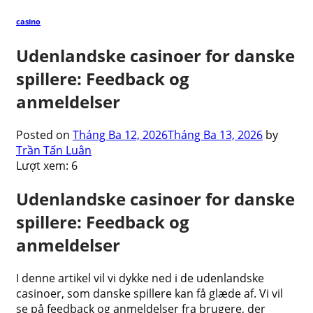
casino
Udenlandske casinoer for danske
spillere: Feedback og
anmeldelser
Posted on
Tháng Ba 12, 2026
Tháng Ba 13, 2026
by
Trần Tấn Luân
Lượt xem:
6
Udenlandske casinoer for danske
spillere: Feedback og
anmeldelser
I denne artikel vil vi dykke ned i de udenlandske
casinoer, som danske spillere kan få glæde af. Vi vil
se på feedback og anmeldelser fra brugere, der