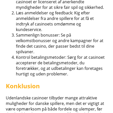
casinoet er licenseret af anerkendte
myndigheder for at sikre fair spil og sikkerhed.
Læs anmeldelser og feedback: Kig efter
anmeldelser fra andre spillere for at få et
indtryk af casinoets omdømme og
kundeservice.
Sammenlign bonusser: Se på
velkomstbonusser og andre kampagner for at
finde det casino, der passer bedst til dine
spilvaner.
Kontrol betalingsmetoder: Sørg for at casinoet
accepterer de betalingsmetoder, du
foretrækker, og at udbetalinger kan foretages
hurtigt og uden problemer.
Konklusion
Udenlandske casinoer tilbyder mange attraktive
muligheder for danske spillere, men det er vigtigt at
være opmærksom på både fordele og ulemper, før