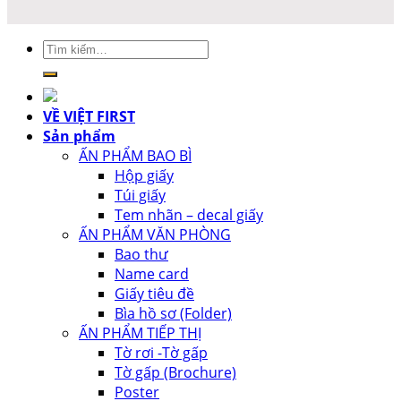
Tìm
kiếm:
VỀ VIỆT FIRST
Sản phẩm
ẤN PHẨM BAO BÌ
Hộp giấy
Túi giấy
Tem nhãn – decal giấy
ẤN PHẨM VĂN PHÒNG
Bao thư
Name card
Giấy tiêu đề
Bìa hồ sơ (Folder)
ẤN PHẨM TIẾP THỊ
Tờ rơi -Tờ gấp
Tờ gấp (Brochure)
Poster