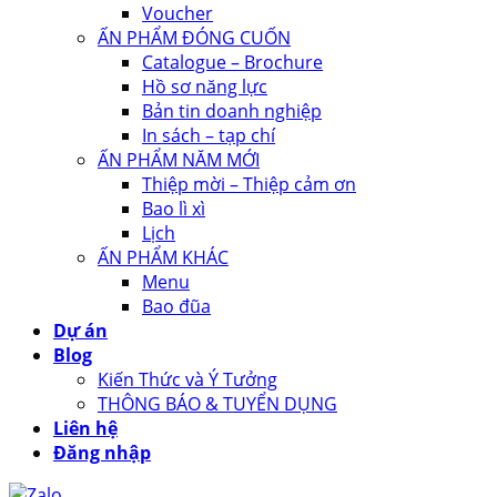
Voucher
ẤN PHẨM ĐÓNG CUỐN
Catalogue – Brochure
Hồ sơ năng lực
Bản tin doanh nghiệp
In sách – tạp chí
ẤN PHẨM NĂM MỚI
Thiệp mời – Thiệp cảm ơn
Bao lì xì
Lịch
ẤN PHẨM KHÁC
Menu
Bao đũa
Dự án
Blog
Kiến Thức và Ý Tưởng
THÔNG BÁO & TUYỂN DỤNG
Liên hệ
Đăng nhập