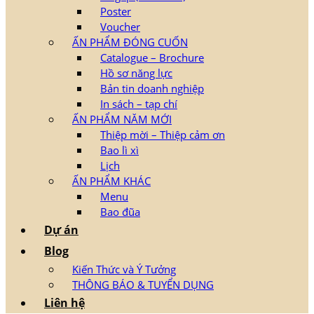
Poster
Voucher
ẤN PHẨM ĐÓNG CUỐN
Catalogue – Brochure
Hồ sơ năng lực
Bản tin doanh nghiệp
In sách – tạp chí
ẤN PHẨM NĂM MỚI
Thiệp mời – Thiệp cảm ơn
Bao lì xì
Lịch
ẤN PHẨM KHÁC
Menu
Bao đũa
Dự án
Blog
Kiến Thức và Ý Tưởng
THÔNG BÁO & TUYỂN DỤNG
Liên hệ