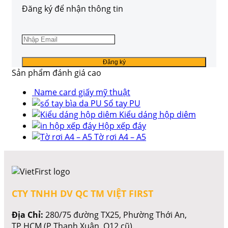
Đăng ký để nhận thông tin
Sản phẩm đánh giá cao
Name card giấy mỹ thuật
Sổ tay PU
Kiểu dáng hộp diêm
Hộp xếp đáy
Tờ rơi A4 – A5
CTY TNHH DV QC TM VIỆT FIRST
Địa Chỉ:
280/75 đường TX25, Phường Thới An,
TP.HCM (P.Thạnh Xuân, Q12 cũ).