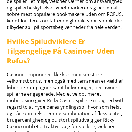
de spiller i et miljø, welcher værner om ansvarlighed
og spillerbeskyttelse. Ivibet markerer sig och en af
sobre mest populære bookmakere uden om ROFUS,
kendt for deres omfattende globale sportsbook, der
tilbyder spil på sportsbegivenheder fra hele verden.
Hvilke Spiludviklere Er
Tilgængelige På Casinoer Uden
Rofus?
Casinoet imponerer ikke kun med sin store
velkomstbonus, men også mediterranean et væld af
løbende kampagner samt belønninger, der owner
spillerne engagerede. Med et veloptimeret
mobilcasino giver Ricky Casino spillere mulighed with
regard to at nyde deres yndlingsspil hvor som helst
og når som helst. Denne kombination af fleksibilitet,
brugervenlighed og ou stort spiludvalg gør Ricky
Casino until et attraktivt valg for spillere, welcher