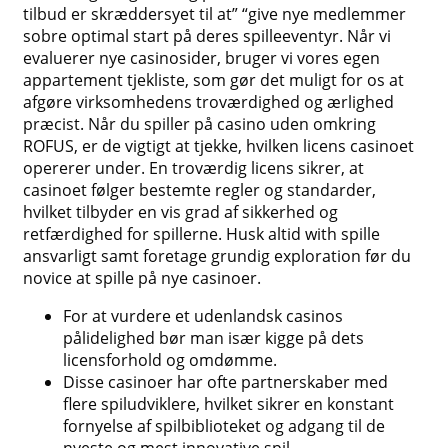
tilbud er skræddersyet til at” “give nye medlemmer
sobre optimal start på deres spilleeventyr. Når vi
evaluerer nye casinosider, bruger vi vores egen
appartement tjekliste, som gør det muligt for os at
afgøre virksomhedens troværdighed og ærlighed
præcist. Når du spiller på casino uden omkring
ROFUS, er de vigtigt at tjekke, hvilken licens casinoet
opererer under. En troværdig licens sikrer, at
casinoet følger bestemte regler og standarder,
hvilket tilbyder en vis grad af sikkerhed og
retfærdighed for spillerne. Husk altid with spille
ansvarligt samt foretage grundig exploration før du
novice at spille på nye casinoer.
For at vurdere et udenlandsk casinos
pålidelighed bør man især kigge på dets
licensforhold og omdømme.
Disse casinoer har ofte partnerskaber med
flere spiludviklere, hvilket sikrer en konstant
fornyelse af spilbiblioteket og adgang til de
nyeste og mest innovative spil.