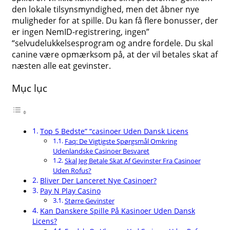
den lokale tilsynsmyndighed, men det åbner nye
muligheder for at spille. Du kan få flere bonusser, der
er ingen NemID-registrering, ingen”
“selvudelukkelsesprogram og andre fordele. Du skal
canine være opmærksom på, at der vil betales skat af
næsten alle eat gevinster.
Mục lục
Top 5 Bedste” “casinoer Uden Dansk Licens
Faq: De Vigtigste Spørgsmål Omkring
Udenlandske Casinoer Besvaret
Skal Jeg Betale Skat Af Gevinster Fra Casinoer
Uden Rofus?
Bliver Der Lanceret Nye Casinoer?
Pay N Play Casino
Større Gevinster
Kan Danskere Spille På Kasinoer Uden Dansk
Licens?