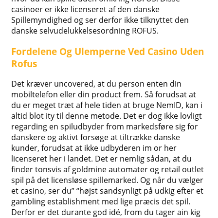
casinoer er ikke licenseret af den danske
Spillemyndighed og ser derfor ikke tilknyttet den
danske selvudelukkelsesordning ROFUS.
Fordelene Og Ulemperne Ved Casino Uden
Rofus
Det kræver uncovered, at du person enten din
mobiltelefon eller din product frem. Så forudsat at
du er meget træt af hele tiden at bruge NemID, kan i
altid blot ity til denne metode. Det er dog ikke lovligt
regarding en spiludbyder from markedsføre sig for
danskere og aktivt forsøge at tiltrække danske
kunder, forudsat at ikke udbyderen im or her
licenseret her i landet. Det er nemlig sådan, at du
finder tonsvis af goldmine automater og retail outlet
spil på det licensløse spillemarked. Og når du vælger
et casino, ser du” “højst sandsynligt på udkig efter et
gambling establishment med lige præcis det spil.
Derfor er det durante god idé, from du tager ain kig