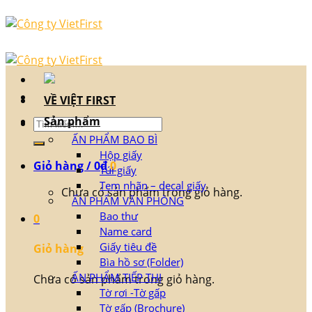
Skip
to
content
VỀ VIỆT FIRST
Sản phẩm
Tìm
kiếm:
ẤN PHẨM BAO BÌ
Hộp giấy
Giỏ hàng /
0
₫
0
Túi giấy
Tem nhãn – decal giấy
Chưa có sản phẩm trong giỏ hàng.
ẤN PHẨM VĂN PHÒNG
Bao thư
0
Name card
Giấy tiêu đề
Giỏ hàng
Bìa hồ sơ (Folder)
ẤN PHẨM TIẾP THỊ
Chưa có sản phẩm trong giỏ hàng.
Tờ rơi -Tờ gấp
Tờ gấp (Brochure)