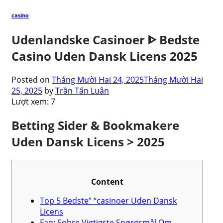
casino
Udenlandske Casinoer ᐈ Bedste
Casino Uden Dansk Licens 2025
Posted on
Tháng Mười Hai 24, 2025
Tháng Mười Hai
25, 2025
by
Trần Tấn Luân
Lượt xem:
7
Betting Sider & Bookmakere
Uden Dansk Licens > 2025
Content
Top 5 Bedste” “casinoer Uden Dansk
Licens
Faq: Sobre Vigtigste Spørgsmål Om