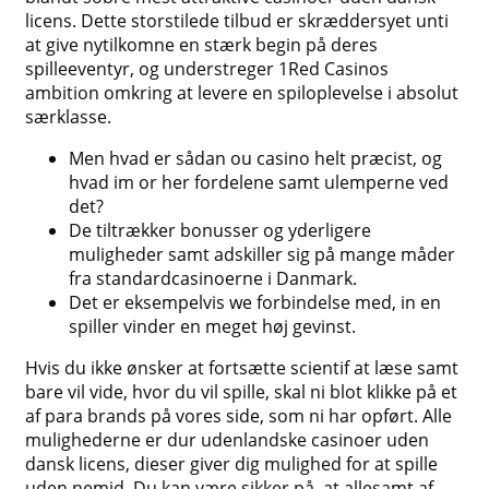
licens. Dette storstilede tilbud er skræddersyet unti
at give nytilkomne en stærk begin på deres
spilleeventyr, og understreger 1Red Casinos
ambition omkring at levere en spiloplevelse i absolut
særklasse.
Men hvad er sådan ou casino helt præcist, og
hvad im or her fordelene samt ulemperne ved
det?
De tiltrækker bonusser og yderligere
muligheder samt adskiller sig på mange måder
fra standardcasinoerne i Danmark.
Det er eksempelvis we forbindelse med, in en
spiller vinder en meget høj gevinst.
Hvis du ikke ønsker at fortsætte scientif at læse samt
bare vil vide, hvor du vil spille, skal ni blot klikke på et
af para brands på vores side, som ni har opført. Alle
mulighederne er dur udenlandske casinoer uden
dansk licens, dieser giver dig mulighed for at spille
uden nemid. Du kan være sikker på, at allesamt af