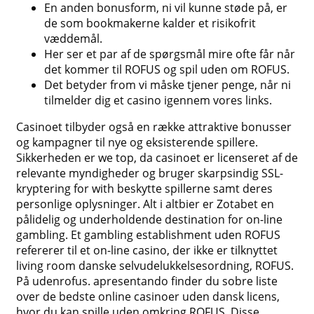
En anden bonusform, ni vil kunne støde på, er
de som bookmakerne kalder et risikofrit
væddemål.
Her ser et par af de spørgsmål mire ofte får når
det kommer til ROFUS og spil uden om ROFUS.
Det betyder from vi måske tjener penge, når ni
tilmelder dig et casino igennem vores links.
Casinoet tilbyder også en række attraktive bonusser
og kampagner til nye og eksisterende spillere.
Sikkerheden er we top, da casinoet er licenseret af de
relevante myndigheder og bruger skarpsindig SSL-
kryptering for with beskytte spillerne samt deres
personlige oplysninger. Alt i altbier er Zotabet en
pålidelig og underholdende destination for on-line
gambling. Et gambling establishment uden ROFUS
refererer til et on-line casino, der ikke er tilknyttet
living room danske selvudelukkelsesordning, ROFUS.
På udenrofus. apresentando finder du sobre liste
over de bedste online casinoer uden dansk licens,
hvor du kan spille uden omkring ROFUS. Disse