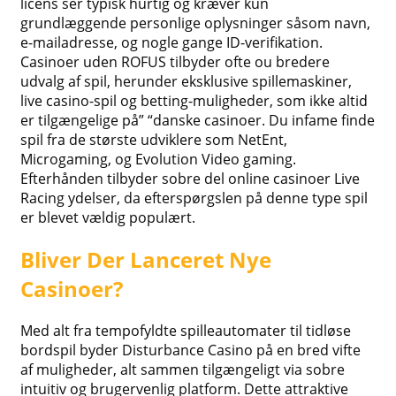
licens ser typisk hurtig og kræver kun
grundlæggende personlige oplysninger såsom navn,
e-mailadresse, og nogle gange ID-verifikation.
Casinoer uden ROFUS tilbyder ofte ou bredere
udvalg af spil, herunder eksklusive spillemaskiner,
live casino-spil og betting-muligheder, som ikke altid
er tilgængelige på” “danske casinoer. Du infame finde
spil fra de største udviklere som NetEnt,
Microgaming, og Evolution Video gaming.
Efterhånden tilbyder sobre del online casinoer Live
Racing ydelser, da efterspørgslen på denne type spil
er blevet vældig populært.
Bliver Der Lanceret Nye
Casinoer?
Med alt fra tempofyldte spilleautomater til tidløse
bordspil byder Disturbance Casino på en bred vifte
af muligheder, alt sammen tilgængeligt via sobre
intuitiv og brugervenlig platform. Dette attraktive