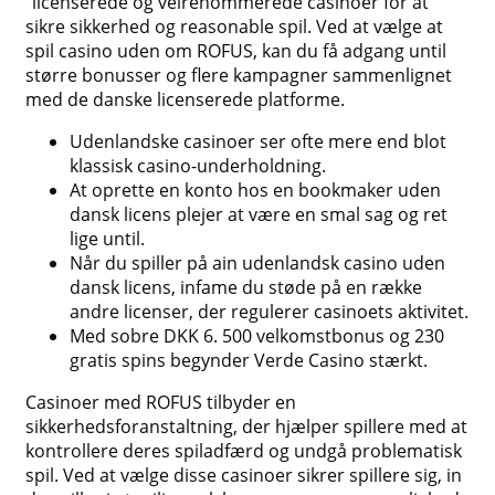
“licenserede og velrenommerede casinoer for at
sikre sikkerhed og reasonable spil. Ved at vælge at
spil casino uden om ROFUS, kan du få adgang until
større bonusser og flere kampagner sammenlignet
med de danske licenserede platforme.
Udenlandske casinoer ser ofte mere end blot
klassisk casino-underholdning.
At oprette en konto hos en bookmaker uden
dansk licens plejer at være en smal sag og ret
lige until.
Når du spiller på ain udenlandsk casino uden
dansk licens, infame du støde på en række
andre licenser, der regulerer casinoets aktivitet.
Med sobre DKK 6. 500 velkomstbonus og 230
gratis spins begynder Verde Casino stærkt.
Casinoer med ROFUS tilbyder en
sikkerhedsforanstaltning, der hjælper spillere med at
kontrollere deres spiladfærd og undgå problematisk
spil. Ved at vælge disse casinoer sikrer spillere sig, in