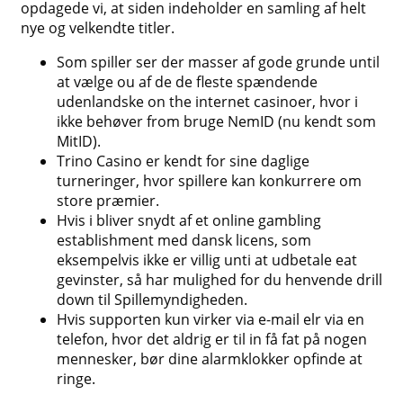
opdagede vi, at siden indeholder en samling af helt
nye og velkendte titler.
Som spiller ser der masser af gode grunde until
at vælge ou af de de fleste spændende
udenlandske on the internet casinoer, hvor i
ikke behøver from bruge NemID (nu kendt som
MitID).
Trino Casino er kendt for sine daglige
turneringer, hvor spillere kan konkurrere om
store præmier.
Hvis i bliver snydt af et online gambling
establishment med dansk licens, som
eksempelvis ikke er villig unti at udbetale eat
gevinster, så har mulighed for du henvende drill
down til Spillemyndigheden.
Hvis supporten kun virker via e-mail elr via en
telefon, hvor det aldrig er til in få fat på nogen
mennesker, bør dine alarmklokker opfinde at
ringe.