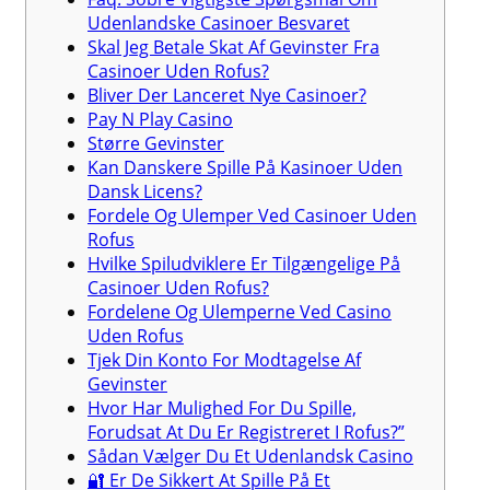
Udenlandske Casinoer Besvaret
Skal Jeg Betale Skat Af Gevinster Fra
Casinoer Uden Rofus?
Bliver Der Lanceret Nye Casinoer?
Pay N Play Casino
Større Gevinster
Kan Danskere Spille På Kasinoer Uden
Dansk Licens?
Fordele Og Ulemper Ved Casinoer Uden
Rofus
Hvilke Spiludviklere Er Tilgængelige På
Casinoer Uden Rofus?
Fordelene Og Ulemperne Ved Casino
Uden Rofus
Tjek Din Konto For Modtagelse Af
Gevinster
Hvor Har Mulighed For Du Spille,
Forudsat At Du Er Registreret I Rofus?”
Sådan Vælger Du Et Udenlandsk Casino
🔐 Er De Sikkert At Spille På Et