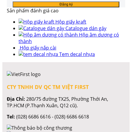
Sản phẩm đánh giá cao
Hộp giấy kraft
Catalogue dán gáy
Hộp âm dương có
thành
Hộp giấy nắp cài
Tem decal nhựa
CTY TNHH DV QC TM VIỆT FIRST
Địa Chỉ:
280/75 đường TX25, Phường Thới An,
TP.HCM (P.Thạnh Xuân, Q12 cũ).
Tel:
(028) 6686 6616 - (028) 6686 6618