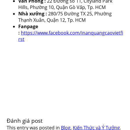
Văn Phòng :
22 Đường số 11, Cityland Park
Hills, Phường 10, Quận Gò Vấp, Tp. HCM
Nhà xưởng :
280/75 Đường TX 25, Phường
Thạnh Xuân, Quận 12, Tp. HCM
Fanpage
:
https://www.facebook.com/inanquangcaovietfi
rst
Đánh giá post
This entry was posted in
Blog
,
Kiến Thức và Ý Tưởng
.