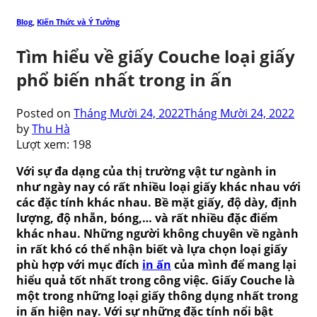
Blog
,
Kiến Thức và Ý Tưởng
Tìm hiểu về giấy Couche loại giấy
phổ biến nhất trong in ấn
Posted on
Tháng Mười 24, 2022
Tháng Mười 24, 2022
by
Thu Hà
Lượt xem:
198
Với sự đa dạng của thị trường vật tư ngành in
như ngày nay có rất nhiều loại giấy khác nhau với
các
đặc tính khác nhau. Bề mặt giấy, độ dày, định
lượng, độ nhẵn, bóng,… và rất nhiều đặc điểm
khác nhau. Những người không chuyên về ngành
in rất khó có thể nhận biết và lựa chọn loại giấy
phù hợp với mục đích
in ấn
của mình để mang lại
hiểu quả tốt nhất trong công việc. Giấy Couche là
một trong những loại giấy thông dụng nhất trong
in ấn hiện nay. Với sự những đặc tính nổi bật