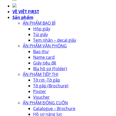
VỀ VIỆT FIRST
Sản phẩm
ẤN PHẨM BAO BÌ
Hộp giấy
Túi giấy
Tem nhãn – decal giấy
ẤN PHẨM VĂN PHÒNG
Bao thư
Name card
Giấy tiêu đề
Bìa hồ sơ (Folder)
ẤN PHẨM TIẾP THỊ
Tờ rơi -Tờ gấp
Tờ gấp (Brochure)
Poster
Voucher
ẤN PHẨM ĐÓNG CUỐN
Catalogue – Brochure
Hồ sơ năng lực