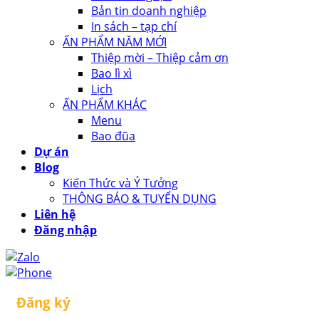
Bản tin doanh nghiệp
In sách – tạp chí
ẤN PHẨM NĂM MỚI
Thiệp mời – Thiệp cảm ơn
Bao lì xì
Lịch
ẤN PHẨM KHÁC
Menu
Bao đũa
Dự án
Blog
Kiến Thức và Ý Tưởng
THÔNG BÁO & TUYỂN DỤNG
Liên hệ
Đăng nhập
Đăng ký