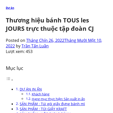
Dự án
Thương hiệu bánh TOUS les
JOURS trực thuộc tập đoàn CJ
Posted on
Tháng Chín 26, 2022
Tháng Mười Một 10,
2022
by
Trần Tấn Luân
Lượt xem:
453
Mục lục
DỰ ÁN IN ẤN
Khách hàng
Hạng mục thực hiện: Sản xuất in ấn
SẢN PHẨM : Túi gói giấy đựng bánh mì
SẢN PHẨM : TÚI GIẤY KRAFT