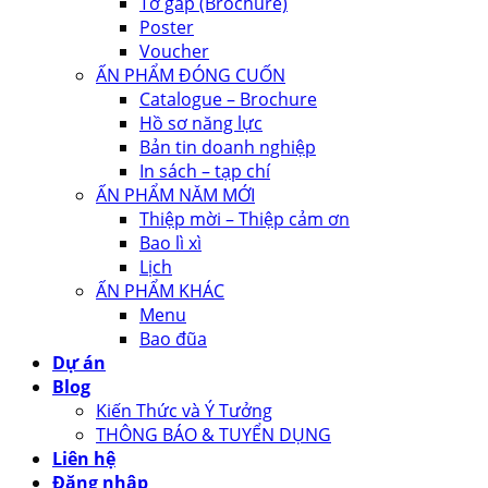
Tờ gấp (Brochure)
Poster
Voucher
ẤN PHẨM ĐÓNG CUỐN
Catalogue – Brochure
Hồ sơ năng lực
Bản tin doanh nghiệp
In sách – tạp chí
ẤN PHẨM NĂM MỚI
Thiệp mời – Thiệp cảm ơn
Bao lì xì
Lịch
ẤN PHẨM KHÁC
Menu
Bao đũa
Dự án
Blog
Kiến Thức và Ý Tưởng
THÔNG BÁO & TUYỂN DỤNG
Liên hệ
Đăng nhập