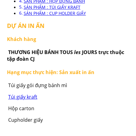
SẢN PHẨM : HỘP ĐỰNG BÁNH
SẢN PHẨM : TÚI GIẤY KRAFT
SẢN PHẨM : CUP HOLDER GIẤY
DỰ ÁN IN ẤN
Khách hàng
THƯƠNG HIỆU BÁNH TOUS
les
JOURS trực thuộc
tập đoàn CJ
Hạng mục thực hiện: Sản xuất in ấn
Túi giấy gói đựng bánh mì
Túi giấy kraft
Hộp carton
Cupholder giấy