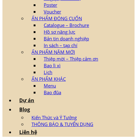
Poster
Voucher
ẤN PHẨM ĐÓNG CUỐN
Catalogue – Brochure
Hồ sơ năng lực
Bản tin doanh nghiệp
In sách – tạp chí
ẤN PHẨM NĂM MỚI
Thiệp mời – Thiệp cảm ơn
Bao lì xì
Lịch
ẤN PHẨM KHÁC
Menu
Bao đũa
Dự án
Blog
Kiến Thức và Ý Tưởng
THÔNG BÁO & TUYỂN DỤNG
Liên hệ