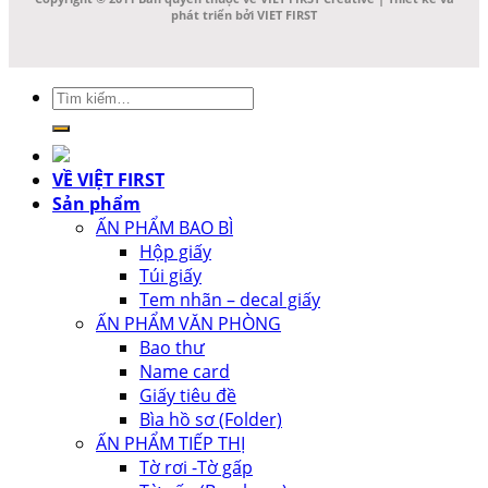
phát triển bởi VIET FIRST
Tìm
kiếm:
VỀ VIỆT FIRST
Sản phẩm
ẤN PHẨM BAO BÌ
Hộp giấy
Túi giấy
Tem nhãn – decal giấy
ẤN PHẨM VĂN PHÒNG
Bao thư
Name card
Giấy tiêu đề
Bìa hồ sơ (Folder)
ẤN PHẨM TIẾP THỊ
Tờ rơi -Tờ gấp