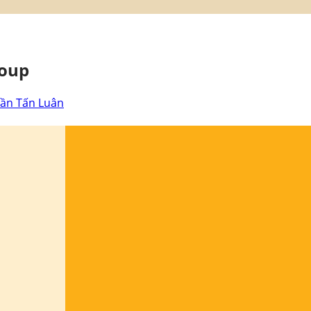
roup
rần Tấn Luân