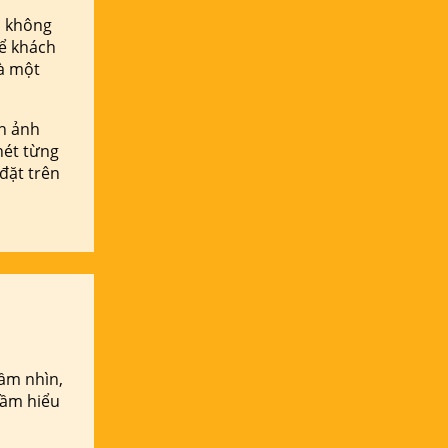
i không
ể khách
là một
h ảnh
nét từng
 đặt trên
tầm nhìn,
ngầm hiểu