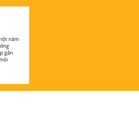
i một năm
ướng
úp gắn
 môi