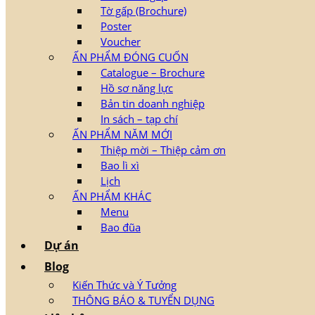
Tờ gấp (Brochure)
Poster
Voucher
ẤN PHẨM ĐÓNG CUỐN
Catalogue – Brochure
Hồ sơ năng lực
Bản tin doanh nghiệp
In sách – tạp chí
ẤN PHẨM NĂM MỚI
Thiệp mời – Thiệp cảm ơn
Bao lì xì
Lịch
ẤN PHẨM KHÁC
Menu
Bao đũa
Dự án
Blog
Kiến Thức và Ý Tưởng
THÔNG BÁO & TUYỂN DỤNG