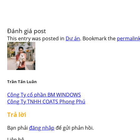
Đánh giá post
This entry was posted in
Dự án
. Bookmark the
permalin
Trần Tấn Luân
Công Ty cổ phần BM WINDOWS
Công Ty TNHH COATS Phong Phú
Trả lời
Bạn phải
đăng nhập
để gửi phản hồi.
Liên hệ