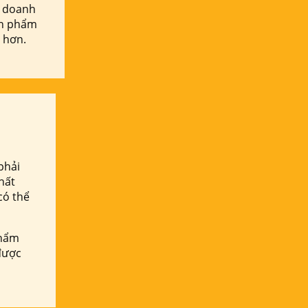
doanh
ấn phẩm
 hơn.
phải
hất
có thể
phẩm
được