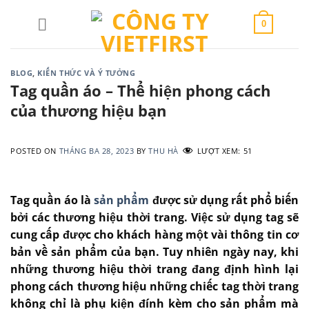
Skip
to
0
content
BLOG
,
KIẾN THỨC VÀ Ý TƯỞNG
Tag quần áo – Thể hiện phong cách
của thương hiệu bạn
POSTED ON
THÁNG BA 28, 2023
BY
THU HÀ
LƯỢT XEM:
51
Tag quần áo là
sản phẩm
được sử dụng rất phổ biến
bởi các thương hiệu thời trang. Việc sử dụng tag sẽ
cung cấp được cho khách hàng một vài thông tin cơ
bản về sản phẩm của bạn. Tuy nhiên ngày nay, khi
những thương hiệu thời trang đang định hình lại
phong cách thương hiệu những chiếc tag thời trang
không chỉ là phụ kiện đính kèm cho sản phẩm mà