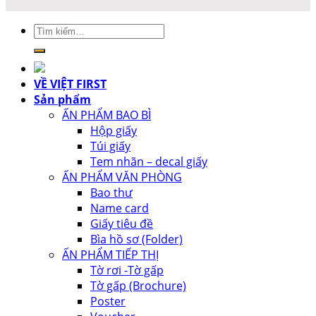
Tìm
kiếm:
VỀ VIỆT FIRST
Sản phẩm
ẤN PHẨM BAO BÌ
Hộp giấy
Túi giấy
Tem nhãn – decal giấy
ẤN PHẨM VĂN PHÒNG
Bao thư
Name card
Giấy tiêu đề
Bìa hồ sơ (Folder)
ẤN PHẨM TIẾP THỊ
Tờ rơi -Tờ gấp
Tờ gấp (Brochure)
Poster