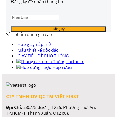
Đăng ký để nhận thông tin
Sản phẩm đánh giá cao
Hộp giấy nắp mở
Mẫu thiết kế độc đáo
GIẤY TIÊU ĐỀ PHỔ THÔNG
Thùng carton in
Hộp rượu
CTY TNHH DV QC TM VIỆT FIRST
Địa Chỉ:
280/75 đường TX25, Phường Thới An,
TP.HCM (P.Thạnh Xuân, Q12 cũ).