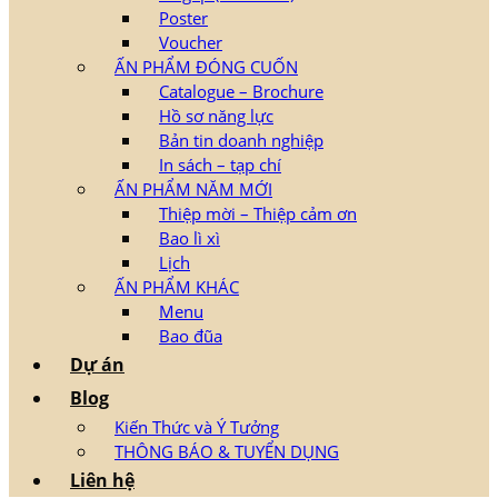
Poster
Voucher
ẤN PHẨM ĐÓNG CUỐN
Catalogue – Brochure
Hồ sơ năng lực
Bản tin doanh nghiệp
In sách – tạp chí
ẤN PHẨM NĂM MỚI
Thiệp mời – Thiệp cảm ơn
Bao lì xì
Lịch
ẤN PHẨM KHÁC
Menu
Bao đũa
Dự án
Blog
Kiến Thức và Ý Tưởng
THÔNG BÁO & TUYỂN DỤNG
Liên hệ