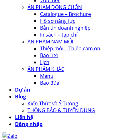
Voucher
ẤN PHẨM ĐÓNG CUỐN
Catalogue – Brochure
Hồ sơ năng lực
Bản tin doanh nghiệp
In sách – tạp chí
ẤN PHẨM NĂM MỚI
Thiệp mời – Thiệp cảm ơn
Bao lì xì
Lịch
ẤN PHẨM KHÁC
Menu
Bao đũa
Dự án
Blog
Kiến Thức và Ý Tưởng
THÔNG BÁO & TUYỂN DỤNG
Liên hệ
Đăng nhập