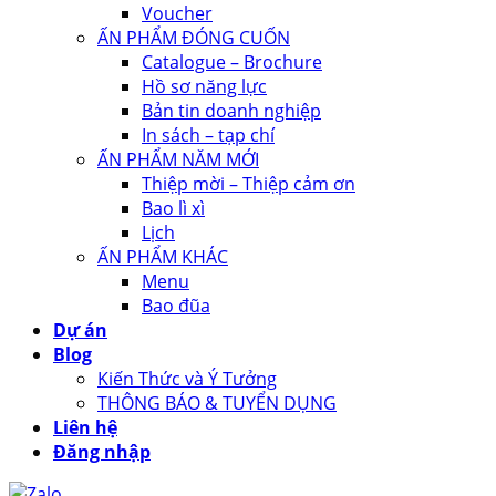
Voucher
ẤN PHẨM ĐÓNG CUỐN
Catalogue – Brochure
Hồ sơ năng lực
Bản tin doanh nghiệp
In sách – tạp chí
ẤN PHẨM NĂM MỚI
Thiệp mời – Thiệp cảm ơn
Bao lì xì
Lịch
ẤN PHẨM KHÁC
Menu
Bao đũa
Dự án
Blog
Kiến Thức và Ý Tưởng
THÔNG BÁO & TUYỂN DỤNG
Liên hệ
Đăng nhập