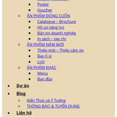
Poster
Voucher
ẤN PHẨM ĐÓNG CUỐN
Catalogue – Brochure
Hồ sơ năng lực
Bản tin doanh nghiệp
In sách – tạp chí
ẤN PHẨM NĂM MỚI
Thiệp mời – Thiệp cảm ơn
Bao lì xì
Lịch
ẤN PHẨM KHÁC
Menu
Bao đũa
Dự án
Blog
Kiến Thức và Ý Tưởng
THÔNG BÁO & TUYỂN DỤNG
Liên hệ