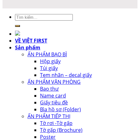
Tìm
kiếm:
VỀ VIỆT FIRST
Sản phẩm
ẤN PHẨM BAO BÌ
Hộp giấy
Túi giấy
Tem nhãn – decal giấy
ẤN PHẨM VĂN PHÒNG
Bao thư
Name card
Giấy tiêu đề
Bìa hồ sơ (Folder)
ẤN PHẨM TIẾP THỊ
Tờ rơi -Tờ gấp
Tờ gấp (Brochure)
Poster