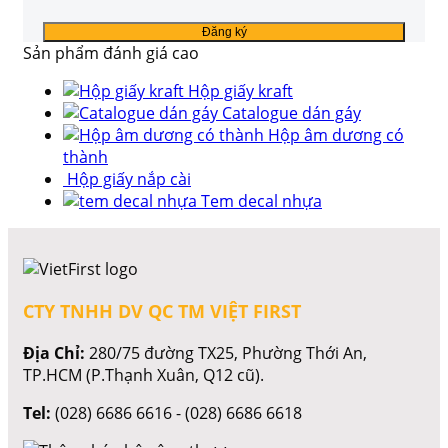
Sản phẩm đánh giá cao
Hộp giấy kraft
Catalogue dán gáy
Hộp âm dương có
thành
Hộp giấy nắp cài
Tem decal nhựa
CTY TNHH DV QC TM VIỆT FIRST
Địa Chỉ:
280/75 đường TX25, Phường Thới An,
TP.HCM (P.Thạnh Xuân, Q12 cũ).
Tel:
(028) 6686 6616 - (028) 6686 6618