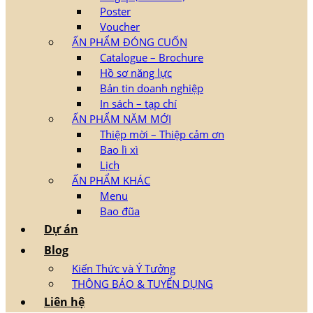
Poster
Voucher
ẤN PHẨM ĐÓNG CUỐN
Catalogue – Brochure
Hồ sơ năng lực
Bản tin doanh nghiệp
In sách – tạp chí
ẤN PHẨM NĂM MỚI
Thiệp mời – Thiệp cảm ơn
Bao lì xì
Lịch
ẤN PHẨM KHÁC
Menu
Bao đũa
Dự án
Blog
Kiến Thức và Ý Tưởng
THÔNG BÁO & TUYỂN DỤNG
Liên hệ