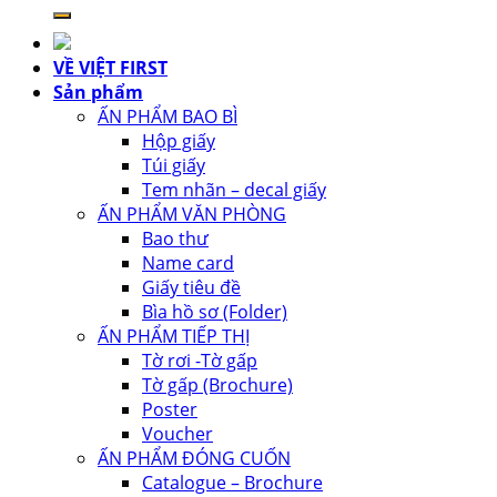
kiếm:
VỀ VIỆT FIRST
Sản phẩm
ẤN PHẨM BAO BÌ
Hộp giấy
Túi giấy
Tem nhãn – decal giấy
ẤN PHẨM VĂN PHÒNG
Bao thư
Name card
Giấy tiêu đề
Bìa hồ sơ (Folder)
ẤN PHẨM TIẾP THỊ
Tờ rơi -Tờ gấp
Tờ gấp (Brochure)
Poster
Voucher
ẤN PHẨM ĐÓNG CUỐN
Catalogue – Brochure