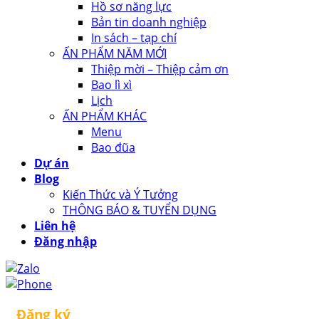
Hồ sơ năng lực
Bản tin doanh nghiệp
In sách – tạp chí
ẤN PHẨM NĂM MỚI
Thiệp mời – Thiệp cảm ơn
Bao lì xì
Lịch
ẤN PHẨM KHÁC
Menu
Bao đũa
Dự án
Blog
Kiến Thức và Ý Tưởng
THÔNG BÁO & TUYỂN DỤNG
Liên hệ
Đăng nhập
Đăng ký