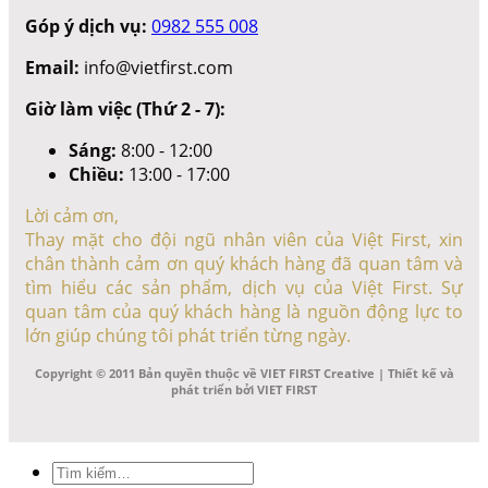
Góp ý dịch vụ:
0982 555 008
Email:
info@vietfirst.com
Giờ làm việc (Thứ 2 - 7):
Sáng:
8:00 - 12:00
Chiều:
13:00 - 17:00
Lời cảm ơn,
Thay mặt cho đội ngũ nhân viên của Việt First, xin
chân thành cảm ơn quý khách hàng đã quan tâm và
tìm hiểu các sản phẩm, dịch vụ của Việt First. Sự
quan tâm của quý khách hàng là nguồn động lực to
lớn giúp chúng tôi phát triển từng ngày.
Copyright © 2011 Bản quyền thuộc về VIET FIRST Creative | Thiết kế và
phát triển bởi VIET FIRST
Tìm