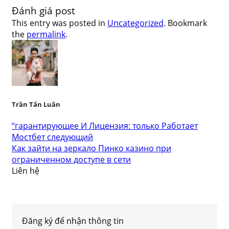
Đánh giá post
This entry was posted in
Uncategorized
. Bookmark
the
permalink
.
Trần Tấn Luân
“гарантирующее И Лицензия: только Работает
Мостбет следующий
Как зайти на зеркало Пинко казино при
ограниченном доступе в сети
Liên hệ
Đăng ký để nhận thông tin