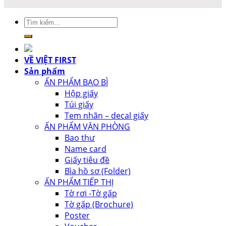
Tìm
kiếm:
VỀ VIỆT FIRST
Sản phẩm
ẤN PHẨM BAO BÌ
Hộp giấy
Túi giấy
Tem nhãn – decal giấy
ẤN PHẨM VĂN PHÒNG
Bao thư
Name card
Giấy tiêu đề
Bìa hồ sơ (Folder)
ẤN PHẨM TIẾP THỊ
Tờ rơi -Tờ gấp
Tờ gấp (Brochure)
Poster