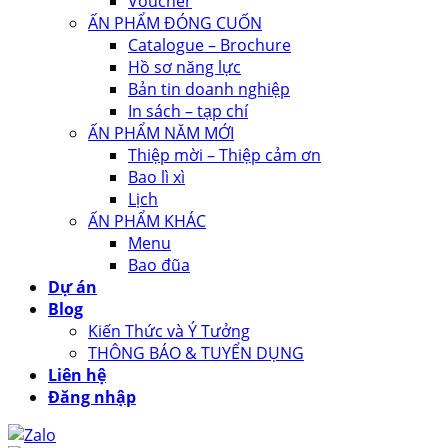
Voucher
ẤN PHẨM ĐÓNG CUỐN
Catalogue – Brochure
Hồ sơ năng lực
Bản tin doanh nghiệp
In sách – tạp chí
ẤN PHẨM NĂM MỚI
Thiệp mời – Thiệp cảm ơn
Bao lì xì
Lịch
ẤN PHẨM KHÁC
Menu
Bao đũa
Dự án
Blog
Kiến Thức và Ý Tưởng
THÔNG BÁO & TUYỂN DỤNG
Liên hệ
Đăng nhập