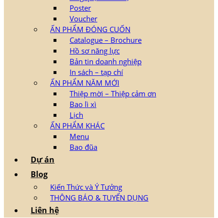
Poster
Voucher
ẤN PHẨM ĐÓNG CUỐN
Catalogue – Brochure
Hồ sơ năng lực
Bản tin doanh nghiệp
In sách – tạp chí
ẤN PHẨM NĂM MỚI
Thiệp mời – Thiệp cảm ơn
Bao lì xì
Lịch
ẤN PHẨM KHÁC
Menu
Bao đũa
Dự án
Blog
Kiến Thức và Ý Tưởng
THÔNG BÁO & TUYỂN DỤNG
Liên hệ