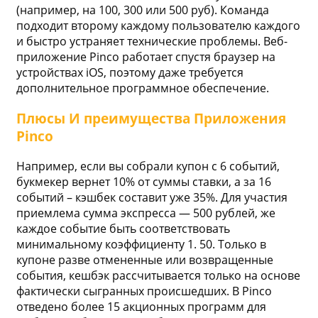
(например, на 100, 300 или 500 руб). Команда
подходит второму каждому пользователю каждого
и быстро устраняет технические проблемы. Веб-
приложение Pinco работает спустя браузер на
устройствах iOS, поэтому даже требуется
дополнительное программное обеспечение.
Плюсы И преимущества Приложения
Pinco
Например, если вы собрали купон с 6 событий,
букмекер вернет 10% от суммы ставки, а за 16
событий – кэшбек составит уже 35%. Для участия
приемлема сумма экспресса — 500 рублей, же
каждое событие быть соответствовать
минимальному коэффициенту 1. 50. Только в
купоне разве отмененные или возвращенные
события, кешбэк рассчитывается только на основе
фактически сыгранных происшедших. В Pinco
отведено более 15 акционных программ для