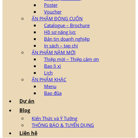
Poster
Voucher
ẤN PHẨM ĐÓNG CUỐN
Catalogue – Brochure
Hồ sơ năng lực
Bản tin doanh nghiệp
In sách – tạp chí
ẤN PHẨM NĂM MỚI
Thiệp mời – Thiệp cảm ơn
Bao lì xì
Lịch
ẤN PHẨM KHÁC
Menu
Bao đũa
Dự án
Blog
Kiến Thức và Ý Tưởng
THÔNG BÁO & TUYỂN DỤNG
Liên hệ