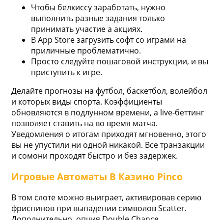
Чтобы белкиссу заработать, нужно
выполнить разные задания только
принимать участие а акциях.
В App Store загрузить софт со играми на
приличные проблематично.
Просто следуйте пошаговой инструкции, и вы
приступить к игре.
Делайте прогнозы на футбол, баскетбол, волейбол
и которых виды спорта. Коэффициенты
обновляются в подлунном времени, а live-беттинг
позволяет ставить на во время матча.
Уведомления о итогам приходят мгновенно, этого
вы не упустили ни одной никакой. Все транзакции
и сомони проходят быстро и без задержек.
Игровые Автоматы В Казино Pinco
В том слоте можно выиграет, активировав серию
фриспинов при выпадении символов Scatter.
Дополнительно, опция Double Chance