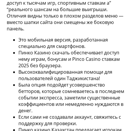
доступ к тысячам игр, спортивным ставкам а”
“реального шансам на большие выигрыши.
Отличия видны только в плохом разделов меню —
вместо шапки сайта они смещены же боковую
панель.
Это мобильная версия, разработанная
специально для смартфонов.
Пинко Казино скачать обеспечивает доступ
нему играм, бонусам и Pinco Casino ставкам
2025 без браузера.
Высококвалифицированная помощи для
пользователей один Таджикистана!
Была опция подойдет усовершенство
бетторов, которые сомневаетесь в последнем
событии экспресса, заметили существенные
коэффициентов или немедленно нуждаются в
денег.
Если сами не создавали аккаунт, свяжитесь с
поддержку для проверки.
Пинко казино Казахстан предлагает игрокам