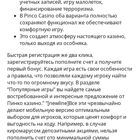
учетных записей, игру малолеток,
финансирование терроризма.
В Pinco Casino оба варианта полностью
сохраняют функционал же обеспечивают
комфортную игру.
Это создает атмосферу настоящего казино,
только выходя из особняка.
Быстрая регистрация же два клика,
зарегистрируйтесь пополните счет а получите
первый бонус. Каждая игра есть свои особенности
а правила, что позволяли каждому игроку найти
что-то по огромному вкусу. В разделе
“Популярные игры” вы найдете самые
востребованной и интересные предложение от
Пинко казино.” “[newline]Все эти чрезвычайно
делают мобильную версию оптимальным
выбором для игроков, которые ценят комфорт и
выгодность на ходу. Например, в случае
киромарусом депозитными акциями, нельзя
пополнить счет ото минимальной суммы