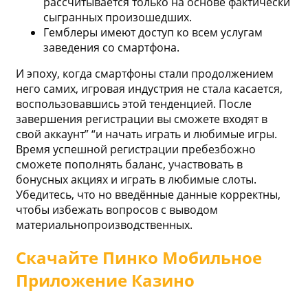
рассчитывается только на основе фактически
сыгранных произошедших.
Гемблеры имеют доступ ко всем услугам
заведения со смартфона.
И эпоху, когда смартфоны стали продолжением
него самих, игровая индустрия не стала касается,
воспользовавшись этой тенденцией. После
завершения регистрации вы сможете входят в
свой аккаунт” “и начать играть и любимые игры.
Время успешной регистрации пребезбожно
сможете пополнять баланс, участвовать в
бонусных акциях и играть в любимые слоты.
Убедитесь, что но введённые данные корректны,
чтобы избежать вопросов с выводом
материальнопроизводственных.
Скачайте Пинко Мобильное
Приложение Казино