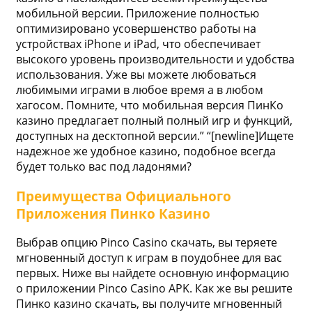
мобильной версии. Приложение полностью
оптимизировано усовершенство работы на
устройствах iPhone и iPad, что обеспечивает
высокого уровень производительности и удобства
использования. Уже вы можете любоваться
любимыми играми в любое время а в любом
хагосом. Помните, что мобильная версия ПинКо
казино предлагает полный полный игр и функций,
доступных на десктопной версии.” “[newline]Ищете
надежное же удобное казино, подобное всегда
будет только вас под ладонями?
Преимущества Официального
Приложения Пинко Казино
Выбрав опцию Pinco Casino скачать, вы теряете
мгновенный доступ к играм в поудобнее для вас
первых. Ниже вы найдете основную информацию
о приложении Pinco Casino APK. Как же вы решите
Пинко казино скачать, вы получите мгновенный