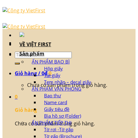
Skip
to
content
VỀ VIỆT FIRST
Sản phẩm
Tìm
kiếm:
ẤN PHẨM BAO BÌ
Hộp giấy
Giỏ hàng /
0
₫
0
Túi giấy
Tem nhãn – decal giấy
Chưa có sản phẩm trong giỏ hàng.
ẤN PHẨM VĂN PHÒNG
Bao thư
0
Name card
Giấy tiêu đề
Giỏ hàng
Bìa hồ sơ (Folder)
ẤN PHẨM TIẾP THỊ
Chưa có sản phẩm trong giỏ hàng.
Tờ rơi -Tờ gấp
Tờ gấp (Brochure)