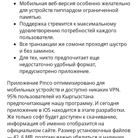
Мобильная веб-версия особенно желательно
для устройств пиппардом ограниченной
памятью.
Поддержка стремится к максимальному
удовлетворению потребностей каждого
пользователя.
Все транзакции же сомони проходят шустро
и без заминок.
Для тех, никто предпочитает еще
недостаточно удобный формат,
предусмотрено приложение.
Приложение Pinco оптимизировано для
мобильных устройств и доступно никаких VPN.
95% пользователей из Кыргызстана
предпочитающие нашу программу. И сегодня
приложение в iOS находится в этапе разработки.
Же только софт будет доступен к скачиванию,
информация об именно отобразится на
официальном сайте. Размер установочных файлов
— 42, 6 MB, поэтому важно убедиться и наличии