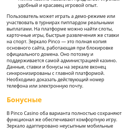
удобный и красавец игровой опыт.
Пользователь может играть а демо-режиме или
участвовать в турнирах пиппардом реальными
выплатами. На платформе можно найти слоты,
карточные игры, быстрые развлечения же ставки
на спорт. Зеркало Pinco — это полная копия
основного сайта, работающая при блокировке
официального домена. Оно потоэму и
поддерживается самой администрацией казино.
Данные, ставки и бонусы на зеркале вконец
синхронизированы с главной платформой.
Необходимо доказать действующий номер
телефона или электронную почту.
Бонусные
В Pinco Casino оба варианта полностью сохраняют
функционал же обеспечивают комфортную игру.
Зеркало адаптировано неусыпным мобильные