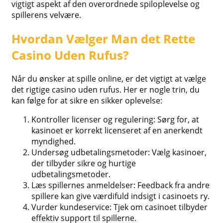
vigtigt aspekt af den overordnede spiloplevelse og
spillerens velvære.
Hvordan Vælger Man det Rette
Casino Uden Rufus?
Når du ønsker at spille online, er det vigtigt at vælge
det rigtige casino uden rufus. Her er nogle trin, du
kan følge for at sikre en sikker oplevelse:
Kontroller licenser og regulering: Sørg for, at
kasinoet er korrekt licenseret af en anerkendt
myndighed.
Undersøg udbetalingsmetoder: Vælg kasinoer,
der tilbyder sikre og hurtige
udbetalingsmetoder.
Læs spillernes anmeldelser: Feedback fra andre
spillere kan give værdifuld indsigt i casinoets ry.
Vurder kundeservice: Tjek om casinoet tilbyder
effektiv support til spillerne.