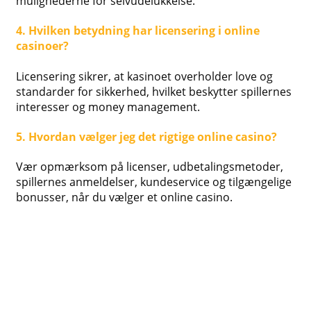
mulighederne for selvudelukkelse.
4. Hvilken betydning har licensering i online
casinoer?
Licensering sikrer, at kasinoet overholder love og
standarder for sikkerhed, hvilket beskytter spillernes
interesser og money management.
5. Hvordan vælger jeg det rigtige online casino?
Vær opmærksom på licenser, udbetalingsmetoder,
spillernes anmeldelser, kundeservice og tilgængelige
bonusser, når du vælger et online casino.