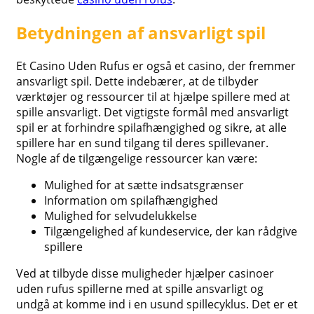
Betydningen af ansvarligt spil
Et Casino Uden Rufus er også et casino, der fremmer
ansvarligt spil. Dette indebærer, at de tilbyder
værktøjer og ressourcer til at hjælpe spillere med at
spille ansvarligt. Det vigtigste formål med ansvarligt
spil er at forhindre spilafhængighed og sikre, at alle
spillere har en sund tilgang til deres spillevaner.
Nogle af de tilgængelige ressourcer kan være:
Mulighed for at sætte indsatsgrænser
Information om spilafhængighed
Mulighed for selvudelukkelse
Tilgængelighed af kundeservice, der kan rådgive
spillere
Ved at tilbyde disse muligheder hjælper casinoer
uden rufus spillerne med at spille ansvarligt og
undgå at komme ind i en usund spillecyklus. Det er et