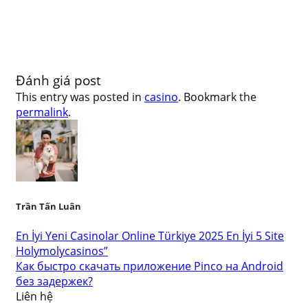
Đánh giá post
This entry was posted in
casino
. Bookmark the
permalink
.
Trần Tấn Luân
En İyi Yeni Casinolar Online Türkiye 2025 En İyi 5 Site
Holymolycasinos”
Как быстро скачать приложение Pinco на Android
без задержек?
Liên hệ