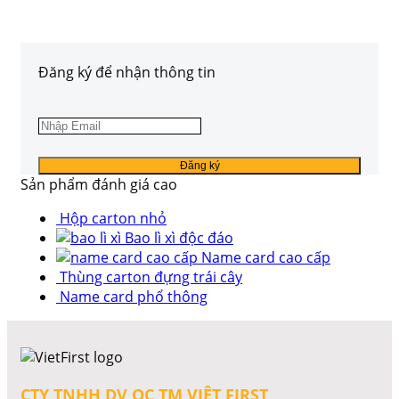
Đăng ký để nhận thông tin
Sản phẩm đánh giá cao
Hộp carton nhỏ
Bao lì xì độc đáo
Name card cao cấp
Thùng carton đựng trái cây
Name card phổ thông
CTY TNHH DV QC TM VIỆT FIRST