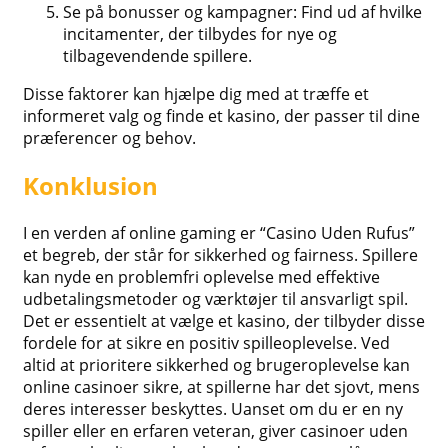
Se på bonusser og kampagner: Find ud af hvilke
incitamenter, der tilbydes for nye og
tilbagevendende spillere.
Disse faktorer kan hjælpe dig med at træffe et
informeret valg og finde et kasino, der passer til dine
præferencer og behov.
Konklusion
I en verden af online gaming er “Casino Uden Rufus”
et begreb, der står for sikkerhed og fairness. Spillere
kan nyde en problemfri oplevelse med effektive
udbetalingsmetoder og værktøjer til ansvarligt spil.
Det er essentielt at vælge et kasino, der tilbyder disse
fordele for at sikre en positiv spilleoplevelse. Ved
altid at prioritere sikkerhed og brugeroplevelse kan
online casinoer sikre, at spillerne har det sjovt, mens
deres interesser beskyttes. Uanset om du er en ny
spiller eller en erfaren veteran, giver casinoer uden