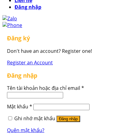
Liên hệ
Đăng nhập
Đăng ký
Don't have an account? Register one!
Register an Account
Đăng nhập
Tên tài khoản hoặc địa chỉ email
*
Mật khẩu
*
Ghi nhớ mật khẩu
Đăng nhập
Quên mật khẩu?