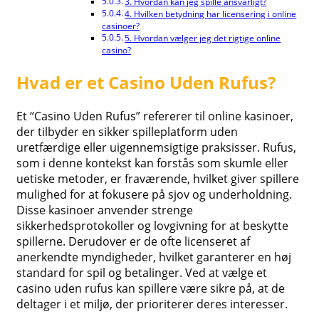
3. Hvordan kan jeg spille ansvarligt?
4. Hvilken betydning har licensering i online
casinoer?
5. Hvordan vælger jeg det rigtige online
casino?
Hvad er et Casino Uden Rufus?
Et “Casino Uden Rufus” refererer til online kasinoer,
der tilbyder en sikker spilleplatform uden
uretfærdige eller uigennemsigtige praksisser. Rufus,
som i denne kontekst kan forstås som skumle eller
uetiske metoder, er fraværende, hvilket giver spillere
mulighed for at fokusere på sjov og underholdning.
Disse kasinoer anvender strenge
sikkerhedsprotokoller og lovgivning for at beskytte
spillerne. Derudover er de ofte licenseret af
anerkendte myndigheder, hvilket garanterer en høj
standard for spil og betalinger. Ved at vælge et
casino uden rufus kan spillere være sikre på, at de
deltager i et miljø, der prioriterer deres interesser.