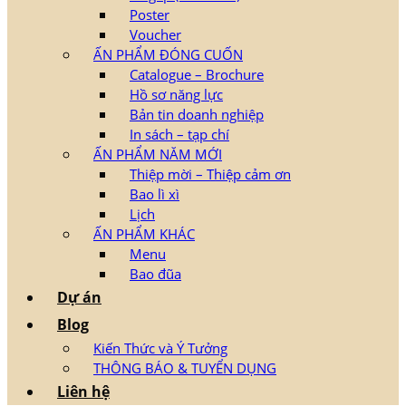
Poster
Voucher
ẤN PHẨM ĐÓNG CUỐN
Catalogue – Brochure
Hồ sơ năng lực
Bản tin doanh nghiệp
In sách – tạp chí
ẤN PHẨM NĂM MỚI
Thiệp mời – Thiệp cảm ơn
Bao lì xì
Lịch
ẤN PHẨM KHÁC
Menu
Bao đũa
Dự án
Blog
Kiến Thức và Ý Tưởng
THÔNG BÁO & TUYỂN DỤNG
Liên hệ