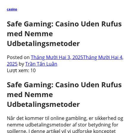
casino
Safe Gaming: Casino Uden Rufus
med Nemme
Udbetalingsmetoder
Posted on
Tháng Mười Hai 3, 2025
Tháng Mười Hai 4,
2025
by
Trần Tấn Luân
Lượt xem:
10
Safe Gaming: Casino Uden Rufus
med Nemme
Udbetalingsmetoder
Når det kommer til online gambling, er sikkerhed og
nemme udbetalingsmetoder af stor betydning for
spillerne. I denne artikel vil vi udforske konceptet