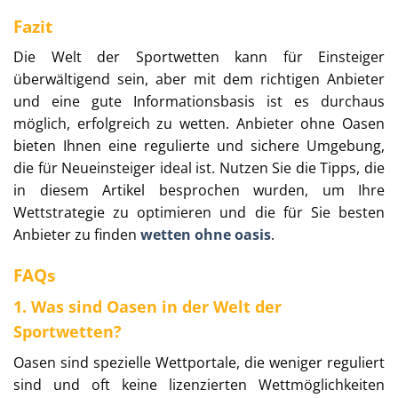
Fazit
Die Welt der Sportwetten kann für Einsteiger
überwältigend sein, aber mit dem richtigen Anbieter
und eine gute Informationsbasis ist es durchaus
möglich, erfolgreich zu wetten. Anbieter ohne Oasen
bieten Ihnen eine regulierte und sichere Umgebung,
die für Neueinsteiger ideal ist. Nutzen Sie die Tipps, die
in diesem Artikel besprochen wurden, um Ihre
Wettstrategie zu optimieren und die für Sie besten
Anbieter zu finden
wetten ohne oasis
.
FAQs
1. Was sind Oasen in der Welt der
Sportwetten?
Oasen sind spezielle Wettportale, die weniger reguliert
sind und oft keine lizenzierten Wettmöglichkeiten