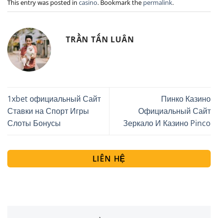
This entry was posted in
casino
. Bookmark the
permalink
.
TRẦN TẤN LUÂN
1xbet официальный Сайт
Пинко Казино
Ставки на Спорт Игры
Официальный Сайт
Слоты Бонусы
Зеркало И Казино Pinco
LIÊN HỆ