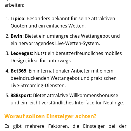
arbeiten:
Tipico
: Besonders bekannt für seine attraktiven
Quoten und ein einfaches Wetten.
Bwin
: Bietet ein umfangreiches Wettangebot und
ein hervorragendes Live-Wetten-System.
Leovegas
: Nutzt ein benutzerfreundliches mobiles
Design, ideal für unterwegs.
Bet365
: Ein internationaler Anbieter mit einem
beeindruckenden Wettangebot und praktischen
Live-Streaming-Diensten.
888sport
: Bietet attraktive Willkommensbonusse
und ein leicht verständliches Interface für Neulinge.
Worauf sollten Einsteiger achten?
Es gibt mehrere Faktoren, die Einsteiger bei der