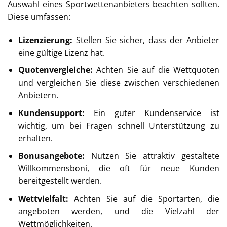
Auswahl eines Sportwettenanbieters beachten sollten.
Diese umfassen:
Lizenzierung:
Stellen Sie sicher, dass der Anbieter
eine gültige Lizenz hat.
Quotenvergleiche:
Achten Sie auf die Wettquoten
und vergleichen Sie diese zwischen verschiedenen
Anbietern.
Kundensupport:
Ein guter Kundenservice ist
wichtig, um bei Fragen schnell Unterstützung zu
erhalten.
Bonusangebote:
Nutzen Sie attraktiv gestaltete
Willkommensboni, die oft für neue Kunden
bereitgestellt werden.
Wettvielfalt:
Achten Sie auf die Sportarten, die
angeboten werden, und die Vielzahl der
Wettmöglichkeiten.