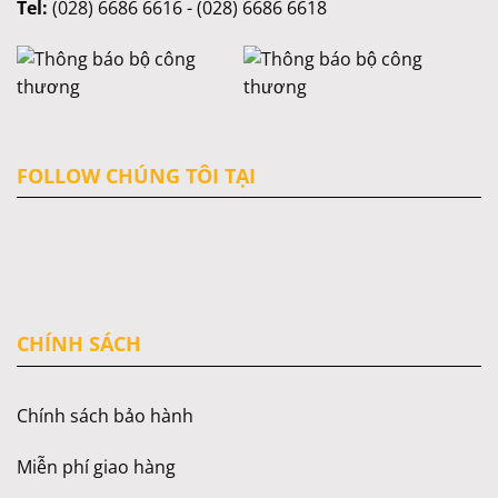
Tel:
(028) 6686 6616 - (028) 6686 6618
FOLLOW CHÚNG TÔI TẠI
CHÍNH SÁCH
Chính sách bảo hành
Miễn phí giao hàng