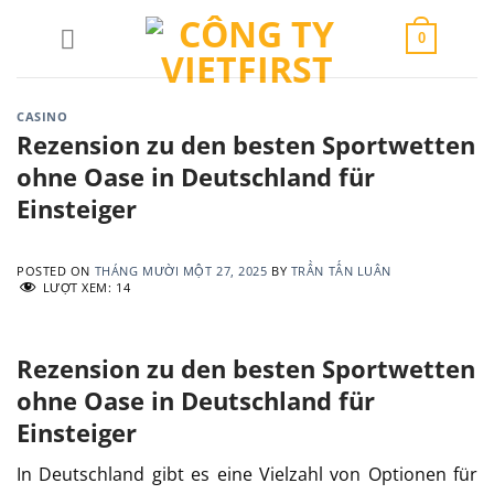
Skip
to
0
content
CASINO
Rezension zu den besten Sportwetten
ohne Oase in Deutschland für
Einsteiger
POSTED ON
THÁNG MƯỜI MỘT 27, 2025
BY
TRẦN TẤN LUÂN
LƯỢT XEM:
14
Rezension zu den besten Sportwetten
ohne Oase in Deutschland für
Einsteiger
In Deutschland gibt es eine Vielzahl von Optionen für