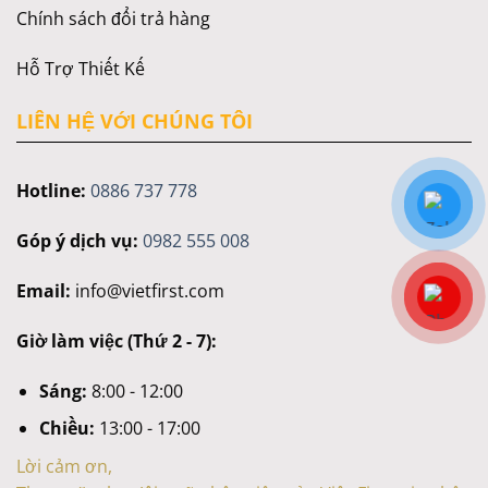
Chính sách đổi trả hàng
Hỗ Trợ Thiết Kế
LIÊN HỆ VỚI CHÚNG TÔI
Hotline:
0886 737 778
Góp ý dịch vụ:
0982 555 008
Email:
info@vietfirst.com
Giờ làm việc (Thứ 2 - 7):
Sáng:
8:00 - 12:00
Chiều:
13:00 - 17:00
Lời cảm ơn,