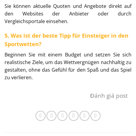
Sie können aktuelle Quoten und Angebote direkt auf
den Websites der Anbieter oder durch
Vergleichsportale einsehen.
5. Was ist der beste Tipp für Einsteiger in den
Sportwetten?
Beginnen Sie mit einem Budget und setzen Sie sich
realistische Ziele, um das Wettvergnügen nachhaltig zu
gestalten, ohne das Gefühl für den Spaß und das Spiel
zu verlieren.
Đánh giá post