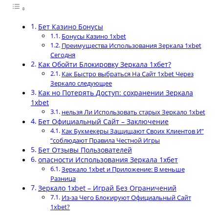
Бет Казино Бонусы
Бонусы Казино 1xbet
Преимущества Использования Зеркала 1xbet
Сегодня
Как Обойти Блокировку Зеркала 1хбет?
Как Быстро выбраться На Сайт 1xbet Через
Зеркало следующее
Как но Потерять Доступ: сохранении Зеркала
1xbet
нельзя Ли Использовать старых Зеркало 1xbet
Бет Официальный Сайт – Заключение
Как Букмекеры Защищают Своих Клиентов И”
“соблюдают Правила Честной Игры
Бет Отзывы Пользователей
опасности Использования Зеркала 1хбет
Зеркало 1xbet и Приложение: В меньше
Разница
Зеркало 1xbet – Играй Без Ограничений
Из-за Чего Блокируют Официальный Сайт
1xbet?