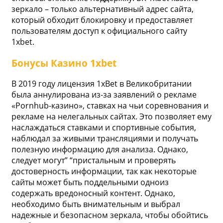
зеркало – только альтернативный адрес сайта,
который обходит блокировку и предоставляет
пользователям доступ к официального сайту
1xbet.
Бонусы Казино 1xbet
В 2019 году лицензия 1xBet в Великобритании
была аннулирована из-за заявлений о рекламе
«Pornhub-казино», ставках на чьи соревнования и
рекламе на нелегальных сайтах. Это позволяет ему
наслаждаться ставками и спортивные события,
наблюдал за живыми трансляциями и получать
полезную информацию для анализа. Однако,
следует могут” “пристальным и проверять
достоверность информации, так как некоторые
сайты может быть поддельными одноиз
содержать вредоносный контент. Однако,
необходимо быть внимательным и выбрал
надежные и безопасном зеркала, чтобы обойтись