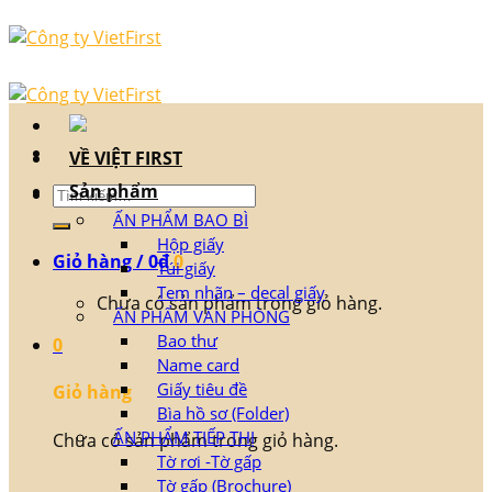
Skip
to
content
VỀ VIỆT FIRST
Sản phẩm
Tìm
kiếm:
ẤN PHẨM BAO BÌ
Hộp giấy
Giỏ hàng /
0
₫
0
Túi giấy
Tem nhãn – decal giấy
Chưa có sản phẩm trong giỏ hàng.
ẤN PHẨM VĂN PHÒNG
Bao thư
0
Name card
Giấy tiêu đề
Giỏ hàng
Bìa hồ sơ (Folder)
ẤN PHẨM TIẾP THỊ
Chưa có sản phẩm trong giỏ hàng.
Tờ rơi -Tờ gấp
Tờ gấp (Brochure)