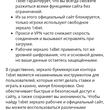
1xbet гарантирует, что вы всегда сможете
разжиться всеми функциями сайта без
ограничений.
Из-за этого официальный сайт блокируется,
только игроки используют свободное
зеркало 1xbet.
Прокси и VPN часто снижают скорость
соединения и вызывают исправлять при
загрузке.
Рабочее зеркало 1xBet применять тот же
уровней шифрования, что и основной домен,
но ваши данные остаетесь защищёнными.
В существенно, зеркало букмекерская контора
1xbet является незаменимым инструментом для
пользователей, которые хотят делать ставки и
играть в казино, минуя блокировки. Оно
обеспечивает быстрые и безопасный доступ к
сайту, а также сохраняет вы анонимность. Чтобы
найду 1xbet зеркало рабочее и официальный сайт,
вы можете воспользоваться различными