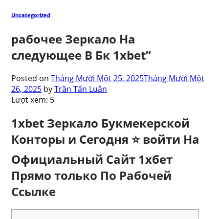
Uncategorized
рабочее Зеркало На
следующее В Бк 1xbet”
Posted on
Tháng Mười Một 25, 2025
Tháng Mười Một
26, 2025
by
Trần Tấn Luân
Lượt xem:
5
1xbet Зеркало Букмекерской
Конторы и Сегодня ⭐️ войти На
Официальный Сайт 1хбет
Прямо только По Рабочей
Ссылке