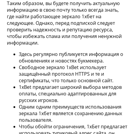
Таким образом, вы будете получить актуальную
информацию в свою почту только всегда знать,
где найти работающее зеркало 1хбет на
следующее. Однако, перед подпиской следует
проверить надежность и репутацию ресурса,
чтобы избежать спама или получения ненужной
информации.
Здесь регулярно публикуется информация о
обновлениях и новостях букмекера.
Свободное зеркало 1xBet использует
защищённый протокол HTTPS и те и
сертификаты, что только основной сайт.
1xBet предлагает широкий выбора методов
оплаты, специально адаптированных для
русских игроков.
Одним одним преимуществ использования
зеркала 1хбет является сохранению данных
пользователя.
Чтобы обойти ограничения, 1хБет предлагает
использовать тупиковый адрес сайта, он