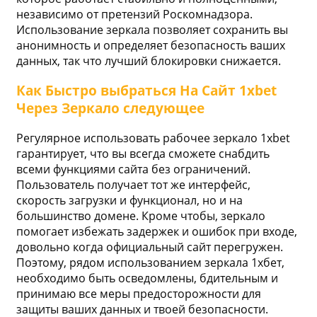
независимо от претензий Роскомнадзора.
Использование зеркала позволяет сохранить вы
анонимность и определяет безопасность ваших
данных, так что лучший блокировки снижается.
Как Быстро выбраться На Сайт 1xbet
Через Зеркало следующее
Регулярное использовать рабочее зеркало 1xbet
гарантирует, что вы всегда сможете снабдить
всеми функциями сайта без ограничений.
Пользователь получает тот же интерфейс,
скорость загрузки и функционал, но и на
большинство домене. Кроме чтобы, зеркало
помогает избежать задержек и ошибок при входе,
довольно когда официальный сайт перегружен.
Поэтому, рядом использованием зеркала 1хбет,
необходимо быть осведомлены, бдительным и
принимаю все меры предосторожности для
защиты ваших данных и твоей безопасности.