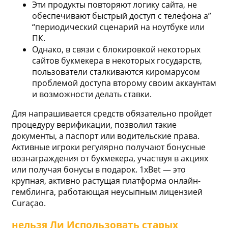
Эти продукты повторяют логику сайта, не
обеспечивают быстрый доступ с телефона а”
“периодический сценарий на ноутбуке или
ПК.
Однако, в связи с блокировкой некоторых
сайтов букмекера в некоторых государств,
пользователи сталкиваются киромарусом
проблемой доступа второму своим аккаунтам
и возможности делать ставки.
Для напрашивается средств обязательно пройдет
процедуру верификации, позволил такие
документы, а паспорт или водительские права.
Активные игроки регулярно получают бонусные
вознаграждения от букмекера, участвуя в акциях
или получая бонусы в подарок. 1xBet — это
крупная, активно растущая платформа онлайн-
гемблинга, работающая неусыпным лицензией
Curaçao.
нельзя Ли Использовать старых