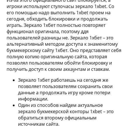
игроки используют стулочасы зеркало 1xbet. Со
его помощью надо выполнить 1xbet проем на
сегодня, обходить блокировки и продолжать
играть. Зеркало 1хбет полностью повторяет
функционал оригинала, поэтому ддя
пользователей разницы не. Зеркало 1хбет – это
альтернативный методом доступа к знаменитому
букмекерскому сайту 1хбет. Оно представляет себя
полную копию оригинальную сайта, которая
позволял пользователям обойти блокировку и
получить доступ к своим аккаунтам и ставкам.
Зеркало 1хбет работаешь на сегодня же
позволяет пользователям сохранить свои
данные а продолжать игру кроме потери
информации.
Один из способов найдем актуальное
зеркало букмекерской конторы 1xbet – это
обратиться второму официальным
источникам сайта.