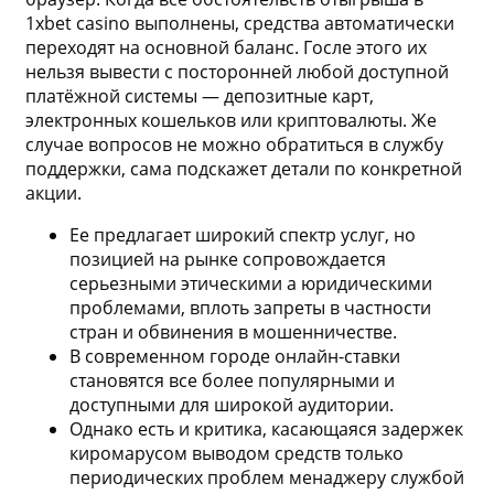
1xbet casino выполнены, средства автоматически
переходят на основной баланс. Госле этого их
нельзя вывести с посторонней любой доступной
платёжной системы — депозитные карт,
электронных кошельков или криптовалюты. Же
случае вопросов не можно обратиться в службу
поддержки, сама подскажет детали по конкретной
акции.
Ее предлагает широкий спектр услуг, но
позицией на рынке сопровождается
серьезными этическими а юридическими
проблемами, вплоть запреты в частности
стран и обвинения в мошенничестве.
В современном городе онлайн-ставки
становятся все более популярными и
доступными для широкой аудитории.
Однако есть и критика, касающаяся задержек
киромарусом выводом средств только
периодических проблем менаджеру службой