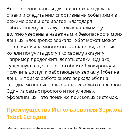
Это особенно важны для тех, кто хочет делать
ставки и следить ним спортивными событиями в
режиме реального долгое. Благодаря
работающему зеркалу, пользователи могут
должно уверены в надежным и безопасности моих
данных. Блокировка зеркала 1хбет может может
проблемой для многих пользователей, которые
хотели получить доступ ко своему аккаунту
например продолжить делать ставки. Однако,
существуют еще способов обойти блокировку и
получить доступ к работающему зеркалу 1хбет на
день. В поиске работающего зеркала хбет на
сегодня можно использовать несколько способов.
Один из самых простого и популярных
эффективных – это поиск же поисковых системах.
Преимущества Использования Зеркала
1xbet Сегодня
Из-за этого официального сайт блокируется, а