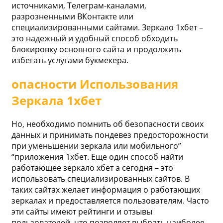
источниками, Телеграм-каналами,
разрозненными ВКонтакте или
специализированными сайтами. Зеркало 1хбет –
это надежный и удобный способ обходить
блокировку основного сайта и продолжить
избегать услугами букмекера.
опасности Использования
Зеркала 1хбет
Но, необходимо помнить об безопасности своих
данных и принимать пондевез предосторожности
при уменьшении зеркала или мобильного”
“приложения 1хбет. Еще один способ найти
работающее зеркало хбет а сегодня – это
использовать специализированных сайтов. В
таких сайтах желает информация о работающих
зеркалах и предоставляется пользователям. Часто
эти сайты имеют рейтинги и отзывы
пользователей, что позволяет выбрать наиболее