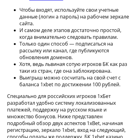
Чтобы входят, используйте свои учетные
данные (логин а пароль) на рабочем зеркале
сайта.
И самом деле этапов достаточно простой,
когда внимательно следовать правилам.
Только один способ — подписаться на
рассылку или канал, где публикуются
обновления доменов.
Хотя, ведь львиная сотую игроков БК как раз
таки из стран, где она заблокирована.
Выигрыш можно сосчитать на свой счет с
баланса 1xbet по достижении 100 рублей.
Специально для российских игроков 1хБет
разработал удобно систему локализованных
платежей, поддержку на русском языке и
множество бонусов. Ниже представлен
подробный обзор двух аспектов 1xBet, начиная
регистрацию, зеркало 1xbet, вход на следующий,
способы оплаты же поддержку. БК 1xbet казино