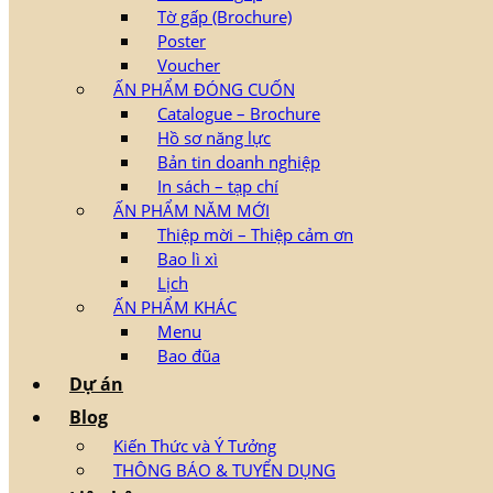
Tờ gấp (Brochure)
Poster
Voucher
ẤN PHẨM ĐÓNG CUỐN
Catalogue – Brochure
Hồ sơ năng lực
Bản tin doanh nghiệp
In sách – tạp chí
ẤN PHẨM NĂM MỚI
Thiệp mời – Thiệp cảm ơn
Bao lì xì
Lịch
ẤN PHẨM KHÁC
Menu
Bao đũa
Dự án
Blog
Kiến Thức và Ý Tưởng
THÔNG BÁO & TUYỂN DỤNG