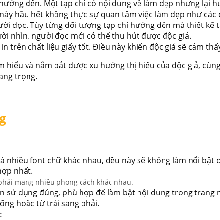
 hướng đến. Một tạp chí có nội dung về làm đẹp nhưng lại h
ợng này hầu hết không thực sự quan tâm việc làm đẹp như các
gười đọc. Tùy từng đối tượng tạp chí hướng đến mà thiết kế
ười nhìn, người đọc mới có thể thu hút được độc giả.
n trên chất liệu giấy tốt. Điều này khiến độc giả sẽ cảm thấy
am hiểu và nắm bắt được xu hướng thị hiếu của độc giả, cùn
sang trọng.
ng
nhiều font chữ khác nhau, đều này sẽ không làm nổi bật đư
 hợp nhất.
phải mang nhiều phong cách khác nhau.
 cần sử dụng đúng, phù hợp để làm bật nội dung trong tran
ống hoặc từ trái sang phải.
c