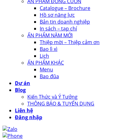
ẤN PHẨM ĐÓNG CUỐN
Catalogue – Brochure
Hồ sơ năng lực
Bản tin doanh nghiệp
In sách – tạp chí
ẤN PHẨM NĂM MỚI
Thiệp mời – Thiệp cảm ơn
Bao lì xì
Lịch
ẤN PHẨM KHÁC
Menu
Bao đũa
Dự án
Blog
Kiến Thức và Ý Tưởng
THÔNG BÁO & TUYỂN DỤNG
Liên hệ
Đăng nhập