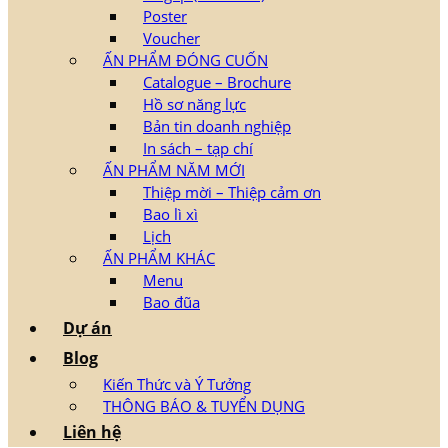
Poster
Voucher
ẤN PHẨM ĐÓNG CUỐN
Catalogue – Brochure
Hồ sơ năng lực
Bản tin doanh nghiệp
In sách – tạp chí
ẤN PHẨM NĂM MỚI
Thiệp mời – Thiệp cảm ơn
Bao lì xì
Lịch
ẤN PHẨM KHÁC
Menu
Bao đũa
Dự án
Blog
Kiến Thức và Ý Tưởng
THÔNG BÁO & TUYỂN DỤNG
Liên hệ