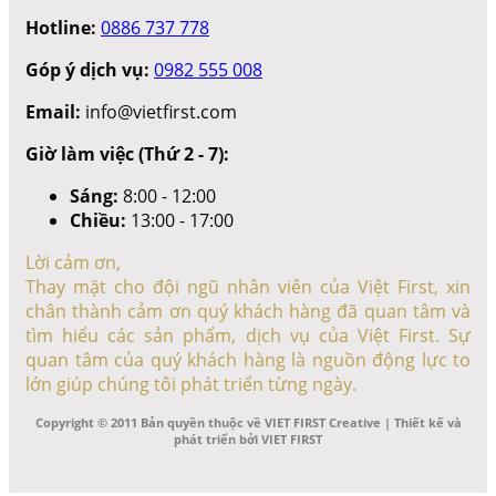
Hotline:
0886 737 778
Góp ý dịch vụ:
0982 555 008
Email:
info@vietfirst.com
Giờ làm việc (Thứ 2 - 7):
Sáng:
8:00 - 12:00
Chiều:
13:00 - 17:00
Lời cảm ơn,
Thay mặt cho đội ngũ nhân viên của Việt First, xin
chân thành cảm ơn quý khách hàng đã quan tâm và
tìm hiểu các sản phẩm, dịch vụ của Việt First. Sự
quan tâm của quý khách hàng là nguồn động lực to
lớn giúp chúng tôi phát triển từng ngày.
Copyright © 2011 Bản quyền thuộc về VIET FIRST Creative | Thiết kế và
phát triển bởi VIET FIRST