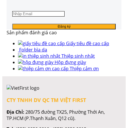
Sản phẩm đánh giá cao
Giấy tiêu đề cao cấp
Folder bìa da
Thiệp sinh nhật
Hộp đựng giày
Thiệp cảm ơn
CTY TNHH DV QC TM VIỆT FIRST
Địa Chỉ:
280/75 đường TX25, Phường Thới An,
TP.HCM (P.Thạnh Xuân, Q12 cũ).