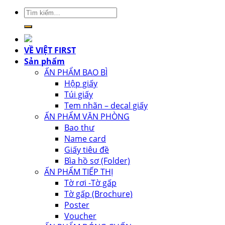
Tìm
kiếm:
VỀ VIỆT FIRST
Sản phẩm
ẤN PHẨM BAO BÌ
Hộp giấy
Túi giấy
Tem nhãn – decal giấy
ẤN PHẨM VĂN PHÒNG
Bao thư
Name card
Giấy tiêu đề
Bìa hồ sơ (Folder)
ẤN PHẨM TIẾP THỊ
Tờ rơi -Tờ gấp
Tờ gấp (Brochure)
Poster
Voucher