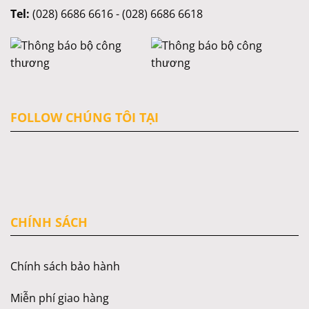
Tel:
(028) 6686 6616 - (028) 6686 6618
FOLLOW CHÚNG TÔI TẠI
CHÍNH SÁCH
Chính sách bảo hành
Miễn phí giao hàng