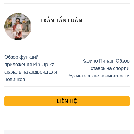
TRẦN TẤN LUÂN
Обзор функций
Казино Пинап: Обзор
приложения Pin Up kz
ставок на спорт и
скачать на андроид для
букмекерские возможности
новичков
LIÊN HỆ