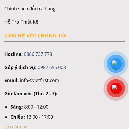
Chính sách đổi trả hàng
Hỗ Trợ Thiết Kế
LIÊN HỆ VỚI CHÚNG TÔI
Hotline:
0886 737 778
Góp ý dịch vụ:
0982 555 008
Email:
info@vietfirst.com
Giờ làm việc (Thứ 2 - 7):
Sáng:
8:00 - 12:00
Chiều:
13:00 - 17:00
Lời cảm ơn,