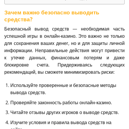
Зачем важно безопасно выводить
средства?
Безопасный вывод средств — необходимая часть
успешной игры в онлайн-казино. Это важно не только
для сохранения ваших денег, но и для защиты личной
информации. Неправильные действия могут привести
к утечке данных, финансовым потерям и даже
блокировке счета. Придерживаясь следующих
рекомендаций, вы сможете минимизировать риски:
Используйте проверенные и безопасные методы
вывода средств.
Проверяйте законность работы онлайн-казино.
Читайте отзывы других игроков о выводе средств.
Изучите условия и правила вывода средств на