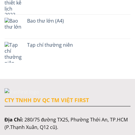
Bao thư lớn (A4)
Tạp chí thường niên
CTY TNHH DV QC TM VIỆT FIRST
Địa Chỉ:
280/75 đường TX25, Phường Thới An, TP.HCM
(P.Thạnh Xuân, Q12 cũ).