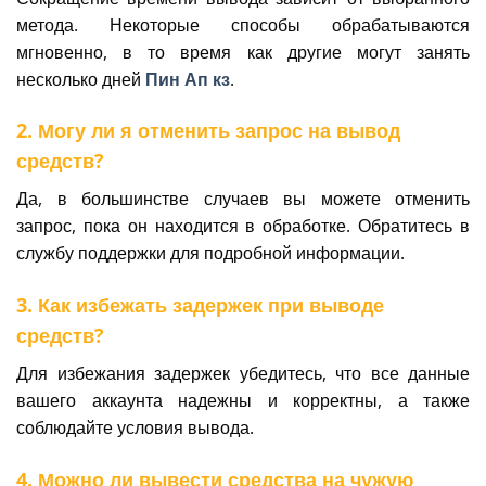
метода. Некоторые способы обрабатываются
мгновенно, в то время как другие могут занять
несколько дней
Пин Ап кз
.
2. Могу ли я отменить запрос на вывод
средств?
Да, в большинстве случаев вы можете отменить
запрос, пока он находится в обработке. Обратитесь в
службу поддержки для подробной информации.
3. Как избежать задержек при выводе
средств?
Для избежания задержек убедитесь, что все данные
вашего аккаунта надежны и корректны, а также
соблюдайте условия вывода.
4. Можно ли вывести средства на чужую