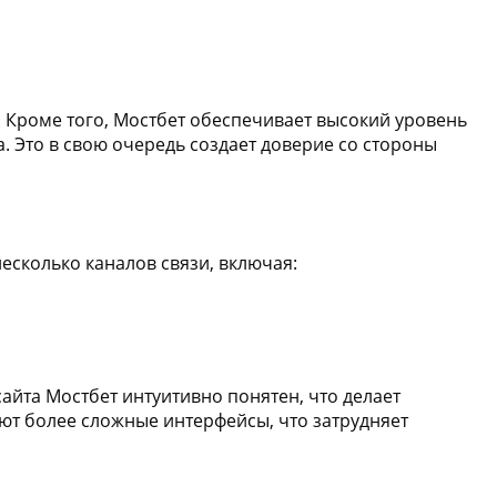
 Кроме того, Мостбет обеспечивает высокий уровень
. Это в свою очередь создает доверие со стороны
несколько каналов связи, включая:
айта Мостбет интуитивно понятен, что делает
еют более сложные интерфейсы, что затрудняет