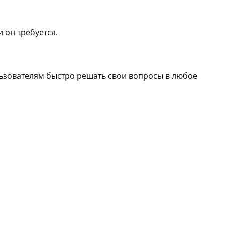
 он требуется.
ользователям быстро решать свои вопросы в любое