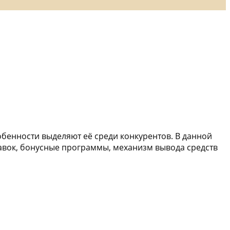
обенности выделяют её среди конкурентов. В данной
тавок, бонусные программы, механизм вывода средств