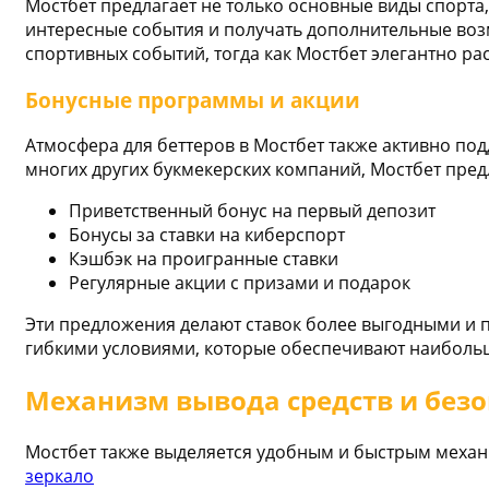
Мостбет предлагает не только основные виды спорта,
интересные события и получать дополнительные во
спортивных событий, тогда как Мостбет элегантно ра
Бонусные программы и акции
Атмосфера для беттеров в Мостбет также активно по
многих других букмекерских компаний, Мостбет предл
Приветственный бонус на первый депозит
Бонусы за ставки на киберспорт
Кэшбэк на проигранные ставки
Регулярные акции с призами и подарок
Эти предложения делают ставок более выгодными и п
гибкими условиями, которые обеспечивают наибольш
Механизм вывода средств и безо
Мостбет также выделяется удобным и быстрым механ
зеркало