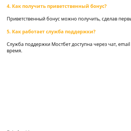
4. Как получить приветственный бонус?
Приветственный бонус можно получить, сделав первы
5. Как работает служба поддержки?
Служба поддержки Мостбет доступна через чат, email
время.