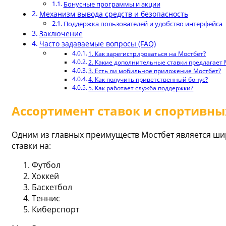
Бонусные программы и акции
Механизм вывода средств и безопасность
Поддержка пользователей и удобство интерфейса
Заключение
Часто задаваемые вопросы (FAQ)
1. Как зарегистрироваться на Мостбет?
2. Какие дополнительные ставки предлагает 
3. Есть ли мобильное приложение Мостбет?
4. Как получить приветственный бонус?
5. Как работает служба поддержки?
Ассортимент ставок и спортивны
Одним из главных преимуществ Мостбет является ши
ставки на:
Футбол
Хоккей
Баскетбол
Теннис
Киберспорт