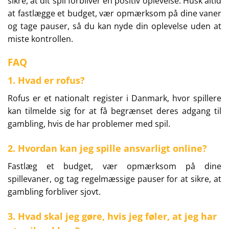
sikre, at dit spil forbliver en positiv oplevelse. Husk altid
at fastlægge et budget, vær opmærksom på dine vaner
og tage pauser, så du kan nyde din oplevelse uden at
miste kontrollen.
FAQ
1. Hvad er rofus?
Rofus er et nationalt register i Danmark, hvor spillere
kan tilmelde sig for at få begrænset deres adgang til
gambling, hvis de har problemer med spil.
2. Hvordan kan jeg spille ansvarligt online?
Fastlæg et budget, vær opmærksom på dine
spillevaner, og tag regelmæssige pauser for at sikre, at
gambling forbliver sjovt.
3. Hvad skal jeg gøre, hvis jeg føler, at jeg har