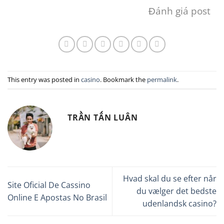
Đánh giá post
This entry was posted in
casino
. Bookmark the
permalink
.
TRẦN TẤN LUÂN
Hvad skal du se efter når
Site Oficial De Cassino
du vælger det bedste
Online E Apostas No Brasil
udenlandsk casino?