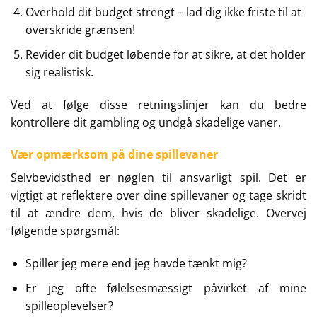
Overhold dit budget strengt – lad dig ikke friste til at
overskride grænsen!
Revider dit budget løbende for at sikre, at det holder
sig realistisk.
Ved at følge disse retningslinjer kan du bedre
kontrollere dit gambling og undgå skadelige vaner.
Vær opmærksom på dine spillevaner
Selvbevidsthed er nøglen til ansvarligt spil. Det er
vigtigt at reflektere over dine spillevaner og tage skridt
til at ændre dem, hvis de bliver skadelige. Overvej
følgende spørgsmål:
Spiller jeg mere end jeg havde tænkt mig?
Er jeg ofte følelsesmæssigt påvirket af mine
spilleoplevelser?