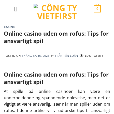
Skip
to
0
content
CASINO
Online casino uden om rofus: Tips for
ansvarligt spil
POSTED ON
THÁNG BA 16, 2026
BY
TRẦN TẤN LUÂN
LƯỢT XEM:
5
Online casino uden om rofus: Tips for
ansvarligt spil
At spille på online casinoer kan være en
underholdende og spændende oplevelse, men det er
vigtigt at være ansvarlig, især når man spiller uden om
rofus. I denne artikel vil vi udforske tips til ansvarligt