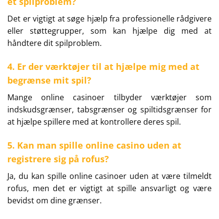
et spilproblem?
Det er vigtigt at søge hjælp fra professionelle rådgivere
eller støttegrupper, som kan hjælpe dig med at
håndtere dit spilproblem.
4. Er der værktøjer til at hjælpe mig med at
begrænse mit spil?
Mange online casinoer tilbyder værktøjer som
indskudsgrænser, tabsgrænser og spiltidsgrænser for
at hjælpe spillere med at kontrollere deres spil.
5. Kan man spille online casino uden at
registrere sig på rofus?
Ja, du kan spille online casinoer uden at være tilmeldt
rofus, men det er vigtigt at spille ansvarligt og være
bevidst om dine grænser.