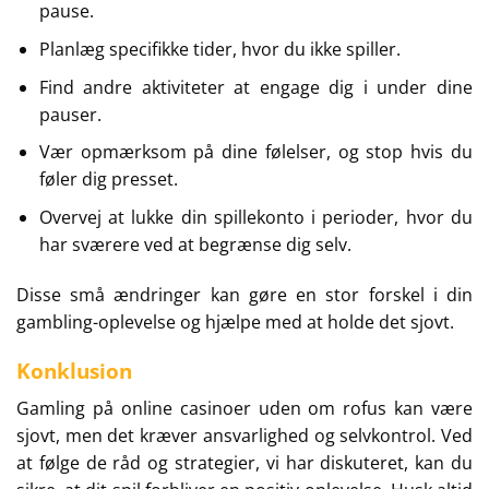
pause.
Planlæg specifikke tider, hvor du ikke spiller.
Find andre aktiviteter at engage dig i under dine
pauser.
Vær opmærksom på dine følelser, og stop hvis du
føler dig presset.
Overvej at lukke din spillekonto i perioder, hvor du
har sværere ved at begrænse dig selv.
Disse små ændringer kan gøre en stor forskel i din
gambling-oplevelse og hjælpe med at holde det sjovt.
Konklusion
Gamling på online casinoer uden om rofus kan være
sjovt, men det kræver ansvarlighed og selvkontrol. Ved
at følge de råd og strategier, vi har diskuteret, kan du