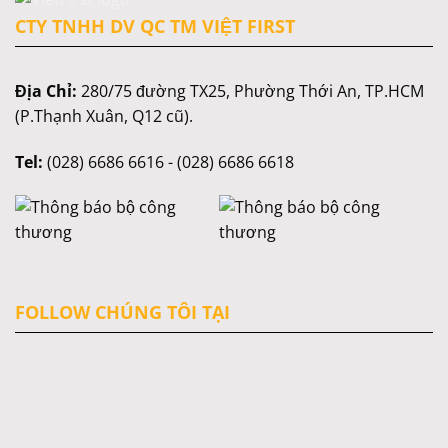
CTY TNHH DV QC TM VIỆT FIRST
Địa Chỉ:
280/75 đường TX25, Phường Thới An, TP.HCM
(P.Thạnh Xuân, Q12 cũ).
Tel:
(028) 6686 6616 - (028) 6686 6618
FOLLOW CHÚNG TÔI TẠI