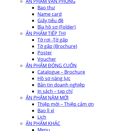
ẤN PHẨM VĂN PHÒNG
Bao thư
Name card
Giấy tiêu đề
Bìa hồ sơ (Folder)
ẤN PHẨM TIẾP THỊ
Tờ rơi -Tờ gấp
Tờ gấp (Brochure)
Poster
Voucher
ẤN PHẨM ĐÓNG CUỐN
Catalogue – Brochure
Hồ sơ năng lực
Bản tin doanh nghiệp
In sách – tạp chí
ẤN PHẨM NĂM MỚI
Thiệp mời – Thiệp cảm ơn
Bao lì xì
Lịch
ẤN PHẨM KHÁC
Menu