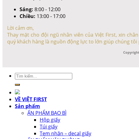
Sáng:
8:00 - 12:00
Chiều:
13:00 - 17:00
Lời cảm ơn,
Thay mặt cho đội ngũ nhân viên của Việt First, xin ch
quý khách hàng là nguồn động lực to lớn giúp chúng tôi 
Copyright
Tìm
kiếm:
VỀ VIỆT FIRST
Sản phẩm
ẤN PHẨM BAO BÌ
Hộp giấy
Túi giấy
Tem nhãn – decal giấy