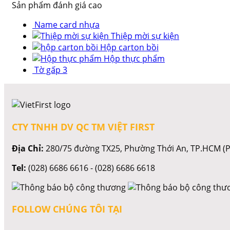
Sản phẩm đánh giá cao
Name card nhựa
Thiệp mời sự kiện
Hộp carton bồi
Hộp thực phẩm
Tờ gấp 3
CTY TNHH DV QC TM VIỆT FIRST
Địa Chỉ:
280/75 đường TX25, Phường Thới An, TP.HCM (P
Tel:
(028) 6686 6616 - (028) 6686 6618
FOLLOW CHÚNG TÔI TẠI