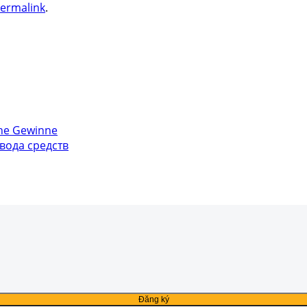
ermalink
.
ohe Gewinne
вода средств