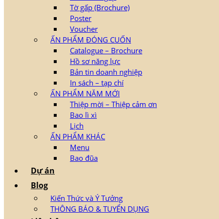
Tờ gấp (Brochure)
Poster
Voucher
ẤN PHẨM ĐÓNG CUỐN
Catalogue – Brochure
Hồ sơ năng lực
Bản tin doanh nghiệp
In sách – tạp chí
ẤN PHẨM NĂM MỚI
Thiệp mời – Thiệp cảm ơn
Bao lì xì
Lịch
ẤN PHẨM KHÁC
Menu
Bao đũa
Dự án
Blog
Kiến Thức và Ý Tưởng
THÔNG BÁO & TUYỂN DỤNG