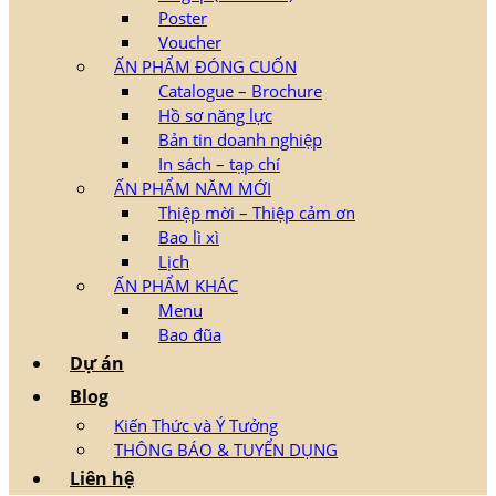
Poster
Voucher
ẤN PHẨM ĐÓNG CUỐN
Catalogue – Brochure
Hồ sơ năng lực
Bản tin doanh nghiệp
In sách – tạp chí
ẤN PHẨM NĂM MỚI
Thiệp mời – Thiệp cảm ơn
Bao lì xì
Lịch
ẤN PHẨM KHÁC
Menu
Bao đũa
Dự án
Blog
Kiến Thức và Ý Tưởng
THÔNG BÁO & TUYỂN DỤNG
Liên hệ