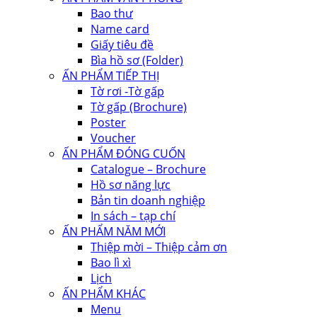
Bao thư
Name card
Giấy tiêu đề
Bìa hồ sơ (Folder)
ẤN PHẨM TIẾP THỊ
Tờ rơi -Tờ gấp
Tờ gấp (Brochure)
Poster
Voucher
ẤN PHẨM ĐÓNG CUỐN
Catalogue – Brochure
Hồ sơ năng lực
Bản tin doanh nghiệp
In sách – tạp chí
ẤN PHẨM NĂM MỚI
Thiệp mời – Thiệp cảm ơn
Bao lì xì
Lịch
ẤN PHẨM KHÁC
Menu