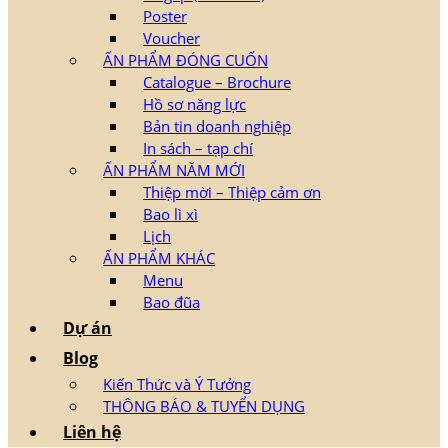
Poster
Voucher
ẤN PHẨM ĐÓNG CUỐN
Catalogue – Brochure
Hồ sơ năng lực
Bản tin doanh nghiệp
In sách – tạp chí
ẤN PHẨM NĂM MỚI
Thiệp mời – Thiệp cảm ơn
Bao lì xì
Lịch
ẤN PHẨM KHÁC
Menu
Bao đũa
Dự án
Blog
Kiến Thức và Ý Tưởng
THÔNG BÁO & TUYỂN DỤNG
Liên hệ