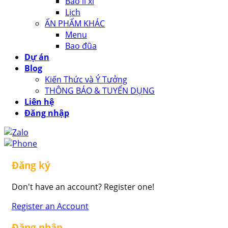
Bao lì xì
Lịch
ẤN PHẨM KHÁC
Menu
Bao đũa
Dự án
Blog
Kiến Thức và Ý Tưởng
THÔNG BÁO & TUYỂN DỤNG
Liên hệ
Đăng nhập
Đăng ký
Don't have an account? Register one!
Register an Account
Đăng nhập