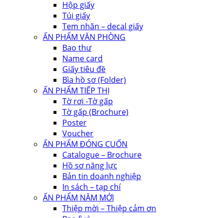
Hộp giấy
Túi giấy
Tem nhãn – decal giấy
ẤN PHẨM VĂN PHÒNG
Bao thư
Name card
Giấy tiêu đề
Bìa hồ sơ (Folder)
ẤN PHẨM TIẾP THỊ
Tờ rơi -Tờ gấp
Tờ gấp (Brochure)
Poster
Voucher
ẤN PHẨM ĐÓNG CUỐN
Catalogue – Brochure
Hồ sơ năng lực
Bản tin doanh nghiệp
In sách – tạp chí
ẤN PHẨM NĂM MỚI
Thiệp mời – Thiệp cảm ơn