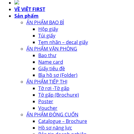
VỀ VIỆT FIRST
Sản phẩm
ẤN PHẨM BAO BÌ
Hộp giấy
Túi giấy
Tem nhãn – decal giấy
ẤN PHẨM VĂN PHÒNG
Bao thư
Name card
Giấy tiêu đề
Bìa hồ sơ (Folder)
ẤN PHẨM TIẾP THỊ
Tờ rơi -Tờ gấp
Tờ gấp (Brochure)
Poster
Voucher
ẤN PHẨM ĐÓNG CUỐN
Catalogue – Brochure
Hồ sơ năng lực