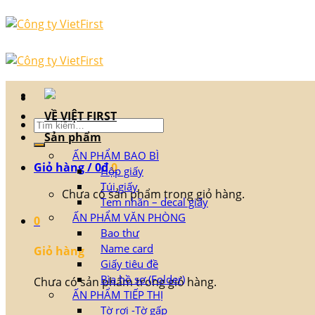
Skip
to
content
VỀ VIỆT FIRST
Tìm
Sản phẩm
kiếm:
ẤN PHẨM BAO BÌ
Giỏ hàng /
0
₫
0
Hộp giấy
Túi giấy
Chưa có sản phẩm trong giỏ hàng.
Tem nhãn – decal giấy
ẤN PHẨM VĂN PHÒNG
0
Bao thư
Name card
Giỏ hàng
Giấy tiêu đề
Bìa hồ sơ (Folder)
Chưa có sản phẩm trong giỏ hàng.
ẤN PHẨM TIẾP THỊ
Tờ rơi -Tờ gấp