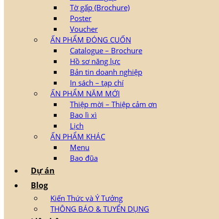
Tờ gấp (Brochure)
Poster
Voucher
ẤN PHẨM ĐÓNG CUỐN
Catalogue – Brochure
Hồ sơ năng lực
Bản tin doanh nghiệp
In sách – tạp chí
ẤN PHẨM NĂM MỚI
Thiệp mời – Thiệp cảm ơn
Bao lì xì
Lịch
ẤN PHẨM KHÁC
Menu
Bao đũa
Dự án
Blog
Kiến Thức và Ý Tưởng
THÔNG BÁO & TUYỂN DỤNG