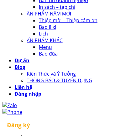
Bản tin doanh nghiệp
In sách – tạp chí
ẤN PHẨM NĂM MỚI
Thiệp mời – Thiệp cảm ơn
Bao lì xì
Lịch
ẤN PHẨM KHÁC
Menu
Bao đũa
Dự án
Blog
Kiến Thức và Ý Tưởng
THÔNG BÁO & TUYỂN DỤNG
Liên hệ
Đăng nhập
Đăng ký