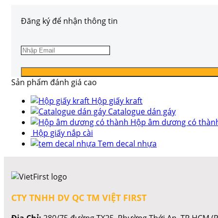
Đăng ký để nhận thông tin
Sản phẩm đánh giá cao
Hộp giấy kraft
Catalogue dán gáy
Hộp âm dương có thàn
Hộp giấy nắp cài
Tem decal nhựa
CTY TNHH DV QC TM VIỆT FIRST
Địa Chỉ:
280/75 đường TX25, Phường Thới An, TP.HCM (P