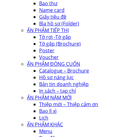
Bao thư
Name card
Giấy tiêu đề
Bìa hồ sơ (Folder)
ẤN PHẨM TIẾP THỊ
Tờ rơi -Tờ gấp
Tờ gấp (Brochure)
Poster
Voucher
ẤN PHẨM ĐÓNG CUỐN
Catalogue – Brochure
Hồ sơ năng lực
Bản tin doanh nghiệp
In sách – tạp chí
ẤN PHẨM NĂM MỚI
Thiệp mời – Thiệp cảm ơn
Bao lì xì
Lịch
ẤN PHẨM KHÁC
Menu