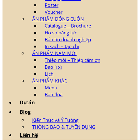
Poster
Voucher
ẤN PHẨM ĐÓNG CUỐN
Catalogue – Brochure
Hồ sơ năng lực
Bản tin doanh nghiệp
In sách – tạp chí
ẤN PHẨM NĂM MỚI
Thiệp mời – Thiệp cảm ơn
Bao lì xì
Lịch
ẤN PHẨM KHÁC
Menu
Bao đũa
Dự án
Blog
Kiến Thức và Ý Tưởng
THÔNG BÁO & TUYỂN DỤNG
Liên hệ