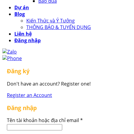
Bao đũa
Dự án
Blog
Kiến Thức và Ý Tưởng
THÔNG BÁO & TUYỂN DỤNG
Liên hệ
Đăng nhập
Đăng ký
Don't have an account? Register one!
Register an Account
Đăng nhập
Tên tài khoản hoặc địa chỉ email
*