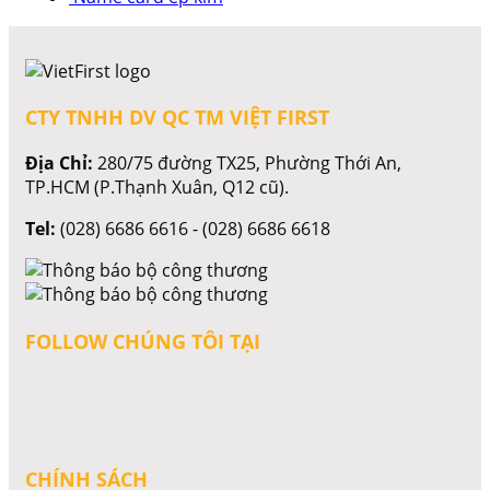
CTY TNHH DV QC TM VIỆT FIRST
Địa Chỉ:
280/75 đường TX25, Phường Thới An,
TP.HCM (P.Thạnh Xuân, Q12 cũ).
Tel:
(028) 6686 6616 - (028) 6686 6618
FOLLOW CHÚNG TÔI TẠI
CHÍNH SÁCH