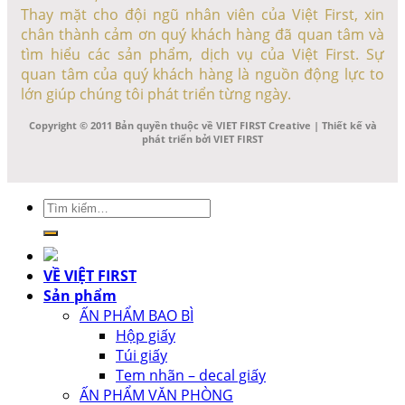
Thay mặt cho đội ngũ nhân viên của Việt First, xin
chân thành cảm ơn quý khách hàng đã quan tâm và
tìm hiểu các sản phẩm, dịch vụ của Việt First. Sự
quan tâm của quý khách hàng là nguồn động lực to
lớn giúp chúng tôi phát triển từng ngày.
Copyright © 2011 Bản quyền thuộc về VIET FIRST Creative | Thiết kế và
phát triển bởi VIET FIRST
Tìm
kiếm:
VỀ VIỆT FIRST
Sản phẩm
ẤN PHẨM BAO BÌ
Hộp giấy
Túi giấy
Tem nhãn – decal giấy
ẤN PHẨM VĂN PHÒNG