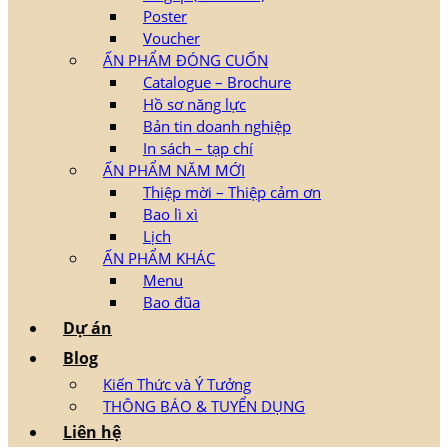
Poster
Voucher
ẤN PHẨM ĐÓNG CUỐN
Catalogue – Brochure
Hồ sơ năng lực
Bản tin doanh nghiệp
In sách – tạp chí
ẤN PHẨM NĂM MỚI
Thiệp mời – Thiệp cảm ơn
Bao lì xì
Lịch
ẤN PHẨM KHÁC
Menu
Bao đũa
Dự án
Blog
Kiến Thức và Ý Tưởng
THÔNG BÁO & TUYỂN DỤNG
Liên hệ