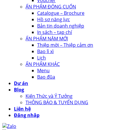
Voucher
ẤN PHẨM ĐÓNG CUỐN
Catalogue – Brochure
Hồ sơ năng lực
Bản tin doanh nghiệp
In sách – tạp chí
ẤN PHẨM NĂM MỚI
Thiệp mời – Thiệp cảm ơn
Bao lì xì
Lịch
ẤN PHẨM KHÁC
Menu
Bao đũa
Dự án
Blog
Kiến Thức và Ý Tưởng
THÔNG BÁO & TUYỂN DỤNG
Liên hệ
Đăng nhập