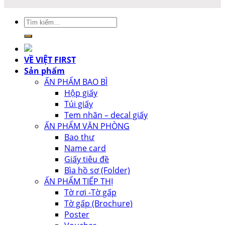
Tìm
kiếm:
VỀ VIỆT FIRST
Sản phẩm
ẤN PHẨM BAO BÌ
Hộp giấy
Túi giấy
Tem nhãn – decal giấy
ẤN PHẨM VĂN PHÒNG
Bao thư
Name card
Giấy tiêu đề
Bìa hồ sơ (Folder)
ẤN PHẨM TIẾP THỊ
Tờ rơi -Tờ gấp
Tờ gấp (Brochure)
Poster