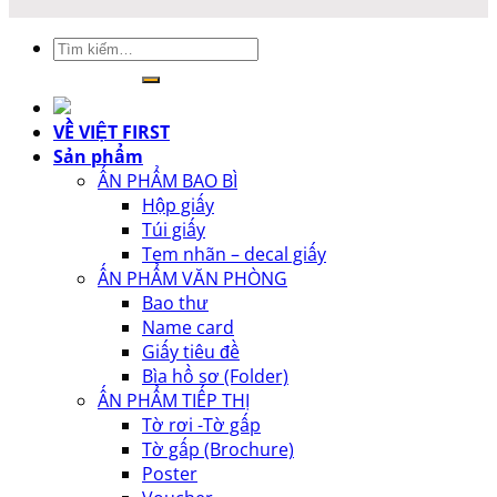
Tìm
kiếm:
VỀ VIỆT FIRST
Sản phẩm
ẤN PHẨM BAO BÌ
Hộp giấy
Túi giấy
Tem nhãn – decal giấy
ẤN PHẨM VĂN PHÒNG
Bao thư
Name card
Giấy tiêu đề
Bìa hồ sơ (Folder)
ẤN PHẨM TIẾP THỊ
Tờ rơi -Tờ gấp
Tờ gấp (Brochure)
Poster