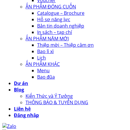
Voucher
ẤN PHẨM ĐÓNG CUỐN
Catalogue – Brochure
Hồ sơ năng lực
Bản tin doanh nghiệp
In sách – tạp chí
ẤN PHẨM NĂM MỚI
Thiệp mời – Thiệp cảm ơn
Bao lì xì
Lịch
ẤN PHẨM KHÁC
Menu
Bao đũa
Dự án
Blog
Kiến Thức và Ý Tưởng
THÔNG BÁO & TUYỂN DỤNG
Liên hệ
Đăng nhập