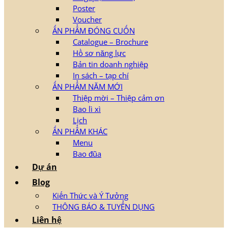
Poster
Voucher
ẤN PHẨM ĐÓNG CUỐN
Catalogue – Brochure
Hồ sơ năng lực
Bản tin doanh nghiệp
In sách – tạp chí
ẤN PHẨM NĂM MỚI
Thiệp mời – Thiệp cảm ơn
Bao lì xì
Lịch
ẤN PHẨM KHÁC
Menu
Bao đũa
Dự án
Blog
Kiến Thức và Ý Tưởng
THÔNG BÁO & TUYỂN DỤNG
Liên hệ