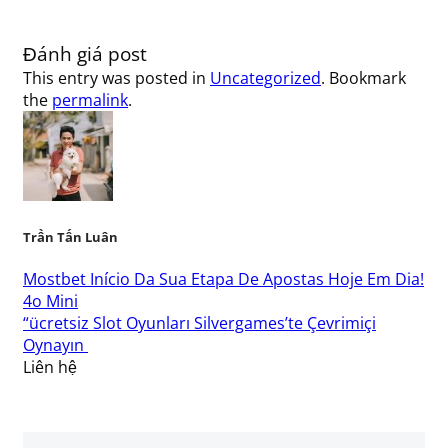
Đánh giá post
This entry was posted in
Uncategorized
. Bookmark
the
permalink
.
Trần Tấn Luân
Mostbet Início Da Sua Etapa De Apostas Hoje Em Dia!
4o Mini
“ücretsiz Slot Oyunları Silvergames’te Çevrimiçi
Oynayın ️
Liên hệ