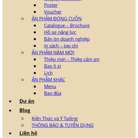
Poster
Voucher
ẤN PHẨM ĐÓNG CUỐN
Catalogue – Brochure
Hồ sơ năng lực
Bản tin doanh nghiệp
In sách – tạp chí
ẤN PHẨM NĂM MỚI
Thiệp mời – Thiệp cảm ơn
Bao lì xì
Lịch
ẤN PHẨM KHÁC
Menu
Bao đũa
Dự án
Blog
Kiến Thức và Ý Tưởng
THÔNG BÁO & TUYỂN DỤNG
Liên hệ