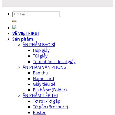
Tìm
kiếm:
VỀ VIỆT FIRST
Sản phẩm
ẤN PHẨM BAO BÌ
Hộp giấy
Túi giấy
Tem nhãn – decal giấy
ẤN PHẨM VĂN PHÒNG
Bao thư
Name card
Giấy tiêu đề
Bìa hồ sơ (Folder)
ẤN PHẨM TIẾP THỊ
Tờ rơi -Tờ gấp
Tờ gấp (Brochure)
Poster