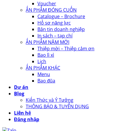
Voucher
ẤN PHẨM ĐÓNG CUỐN
Catalogue – Brochure
Hồ sơ năng lực
Bản tin doanh nghiệp
In sách – tạp chí
ẤN PHẨM NĂM MỚI
Thiệp mời – Thiệp cảm ơn
Bao lì xì
Lịch
ẤN PHẨM KHÁC
Menu
Bao đũa
Dự án
Blog
Kiến Thức và Ý Tưởng
THÔNG BÁO & TUYỂN DỤNG
Liên hệ
Đăng nhập