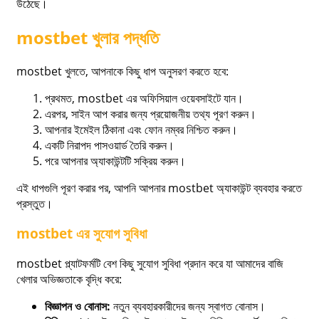
উঠেছে।
mostbet খুলার পদ্ধতি
mostbet খুলতে, আপনাকে কিছু ধাপ অনুসরণ করতে হবে:
প্রথমত, mostbet এর অফিসিয়াল ওয়েবসাইটে যান।
এরপর, সাইন আপ করার জন্য প্রয়োজনীয় তথ্য পূরণ করুন।
আপনার ইমেইল ঠিকানা এবং ফোন নম্বর নিশ্চিত করুন।
একটি নিরাপদ পাসওয়ার্ড তৈরি করুন।
পরে আপনার অ্যাকাউন্টটি সক্রিয় করুন।
এই ধাপগুলি পূরণ করার পর, আপনি আপনার mostbet অ্যাকাউন্ট ব্যবহার করতে
প্রস্তুত।
mostbet এর সুযোগ সুবিধা
mostbet প্ল্যাটফর্মটি বেশ কিছু সুযোগ সুবিধা প্রদান করে যা আমাদের বাজি
খেলার অভিজ্ঞতাকে বৃদ্ধি করে:
বিজ্ঞাপন ও বোনাস:
নতুন ব্যবহারকারীদের জন্য স্বাগত বোনাস।