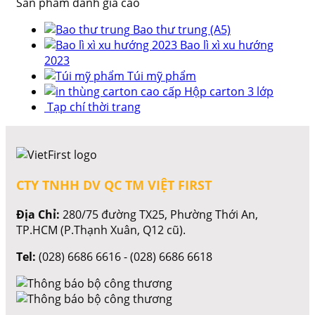
Sản phẩm đánh giá cao
Bao thư trung (A5)
Bao lì xì xu hướng
2023
Túi mỹ phẩm
Hộp carton 3 lớp
Tạp chí thời trang
CTY TNHH DV QC TM VIỆT FIRST
Địa Chỉ:
280/75 đường TX25, Phường Thới An,
TP.HCM (P.Thạnh Xuân, Q12 cũ).
Tel:
(028) 6686 6616 - (028) 6686 6618