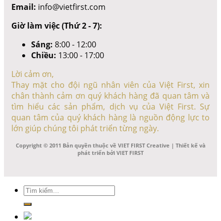
Email:
info@vietfirst.com
Giờ làm việc (Thứ 2 - 7):
Sáng:
8:00 - 12:00
Chiều:
13:00 - 17:00
Lời cảm ơn,
Thay mặt cho đội ngũ nhân viên của Việt First, xin
chân thành cảm ơn quý khách hàng đã quan tâm và
tìm hiểu các sản phẩm, dịch vụ của Việt First. Sự
quan tâm của quý khách hàng là nguồn động lực to
lớn giúp chúng tôi phát triển từng ngày.
Copyright © 2011 Bản quyền thuộc về VIET FIRST Creative | Thiết kế và
phát triển bởi VIET FIRST
Tìm
kiếm: