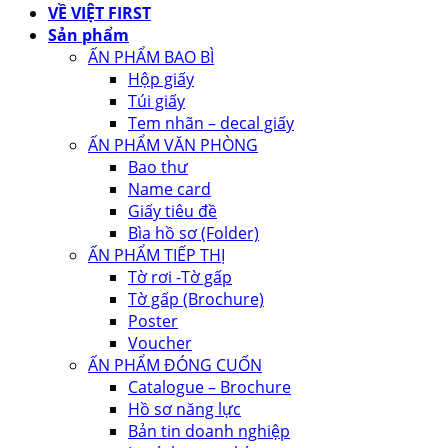
VỀ VIỆT FIRST
Sản phẩm
ẤN PHẨM BAO BÌ
Hộp giấy
Túi giấy
Tem nhãn – decal giấy
ẤN PHẨM VĂN PHÒNG
Bao thư
Name card
Giấy tiêu đề
Bìa hồ sơ (Folder)
ẤN PHẨM TIẾP THỊ
Tờ rơi -Tờ gấp
Tờ gấp (Brochure)
Poster
Voucher
ẤN PHẨM ĐÓNG CUỐN
Catalogue – Brochure
Hồ sơ năng lực
Bản tin doanh nghiệp