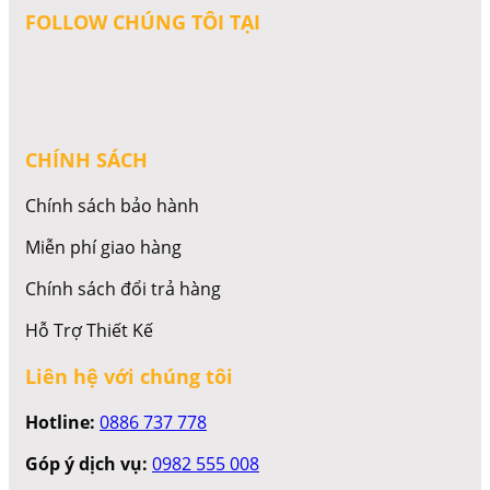
FOLLOW CHÚNG TÔI TẠI
CHÍNH SÁCH
Chính sách bảo hành
Miễn phí giao hàng
Chính sách đổi trả hàng
Hỗ Trợ Thiết Kế
Liên hệ với chúng tôi
Hotline:
0886 737 778
Góp ý dịch vụ:
0982 555 008