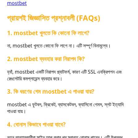
mostbet
প্রায়শই জিজ্ঞাসিত প্রশ্নাবলী (FAQs)
1. mostbet খুলতে কি কোনো ফি লাগে?
না, mostbet খুলতে কোনো ফি লাগে না। এটি সম্পূর্ণ বিনামূল্যে।
2. mostbet ব্যবহার করা নিরাপদ কি?
হ্যাঁ, mostbet একটি নিরাপদ প্ল্যাটফর্ম, কারণ এটি SSL এনক্রিপশন এবং
রেগুলেটরি কমপ্লায়েন্স ব্যবহার করে।
3. কি ধরণের গেম mostbet এ পাওয়া যায়?
mostbet এ ফুটবল, ক্রিকেট, ব্যাসকেটবল, ক্যাসিনো গেমস, স্লট ইত্যাদি
পাওয়া যায়।
4. বোনাস কিভাবে পাওয়া যাবে?
নতুন ব্যবহারকারীরা সাইন আপ করার পর স্বাগত বোনাস পাবেন। এটি উপলব্ধ