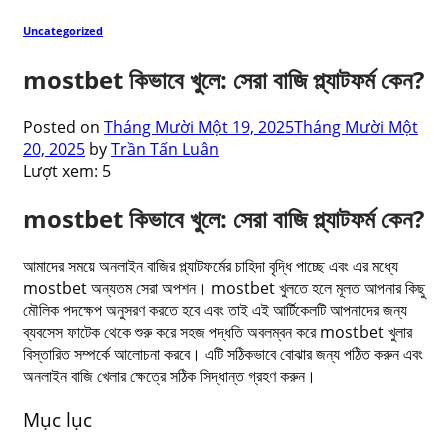
Uncategorized
mostbet কিভাবে খুলে: সেরা বাজি প্ল্যাটফর্ম কেন?
Posted on
Tháng Mười Một 19, 2025
Tháng Mười Một
20, 2025
by
Trần Tấn Luân
Lượt xem:
5
mostbet কিভাবে খুলে: সেরা বাজি প্ল্যাটফর্ম কেন?
আমাদের সময়ে অনলাইন বাজির প্ল্যাটফর্মের চাহিদা বৃদ্ধি পাচ্ছে এবং এর মধ্যে
mostbet অন্যতম সেরা অপশন। mostbet খুলতে হলে মূলত আপনার কিছু
মৌলিক পদক্ষেপ অনুসরণ করতে হবে এবং তাই এই আর্টিকেলটি আপনাদের জন্য
ব্যবসেস ফাটেক থেকে শুরু করে সহজ পদ্ধতি অবলম্বন করে mostbet খুলার
বিস্তারিত সম্পর্কে আলোচনা করবে। এটি সঠিকভাবে বোঝার জন্য পঠিত করুন এবং
অনলাইন বাজি খেলার ক্ষেত্রে সঠিক সিদ্ধান্ত গ্রহণ করুন।
Mục lục