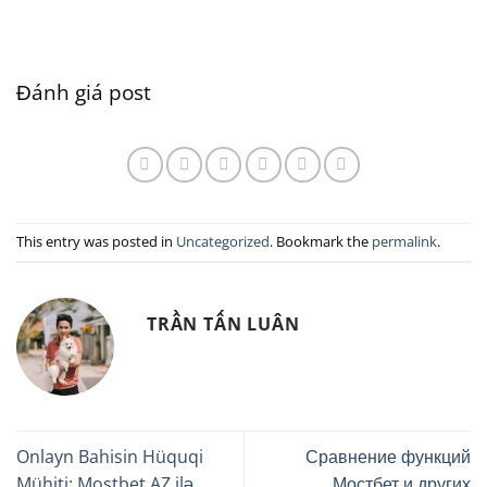
Đánh giá post
This entry was posted in
Uncategorized
. Bookmark the
permalink
.
TRẦN TẤN LUÂN
Onlayn Bahisin Hüquqi
Сравнение функций
Mühiti: Mostbet AZ ilə
Мостбет и других