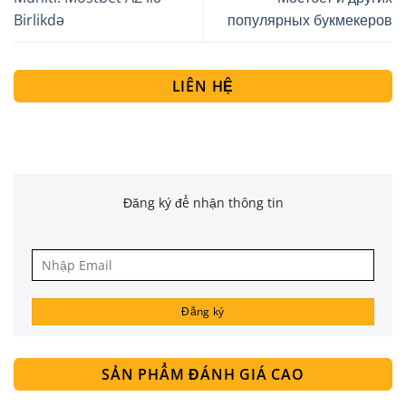
Birlikdə
популярных букмекеров
LIÊN HỆ
Đăng ký để nhận thông tin
SẢN PHẨM ĐÁNH GIÁ CAO