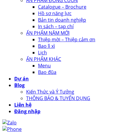
ẤN PHẨM ĐÓNG CUỐN
Catalogue – Brochure
Hồ sơ năng lực
Bản tin doanh nghiệp
In sách – tạp chí
ẤN PHẨM NĂM MỚI
Thiệp mời – Thiệp cảm ơn
Bao lì xì
Lịch
ẤN PHẨM KHÁC
Menu
Bao đũa
Dự án
Blog
Kiến Thức và Ý Tưởng
THÔNG BÁO & TUYỂN DỤNG
Liên hệ
Đăng nhập