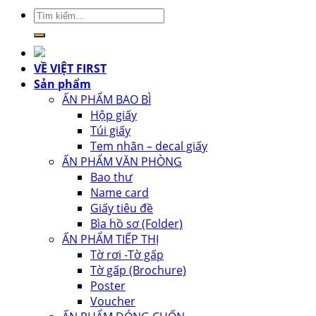
Tìm
kiếm:
VỀ VIỆT FIRST
Sản phẩm
ẤN PHẨM BAO BÌ
Hộp giấy
Túi giấy
Tem nhãn – decal giấy
ẤN PHẨM VĂN PHÒNG
Bao thư
Name card
Giấy tiêu đề
Bìa hồ sơ (Folder)
ẤN PHẨM TIẾP THỊ
Tờ rơi -Tờ gấp
Tờ gấp (Brochure)
Poster
Voucher