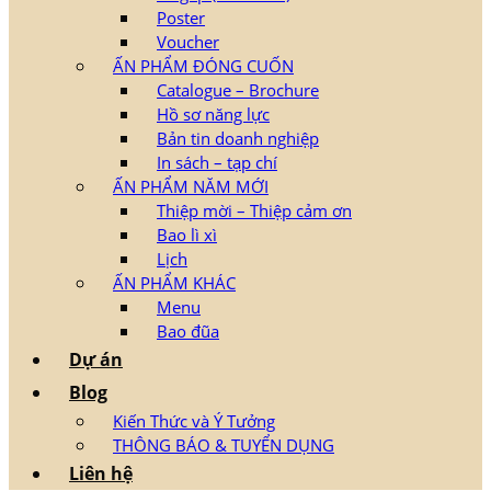
Poster
Voucher
ẤN PHẨM ĐÓNG CUỐN
Catalogue – Brochure
Hồ sơ năng lực
Bản tin doanh nghiệp
In sách – tạp chí
ẤN PHẨM NĂM MỚI
Thiệp mời – Thiệp cảm ơn
Bao lì xì
Lịch
ẤN PHẨM KHÁC
Menu
Bao đũa
Dự án
Blog
Kiến Thức và Ý Tưởng
THÔNG BÁO & TUYỂN DỤNG
Liên hệ