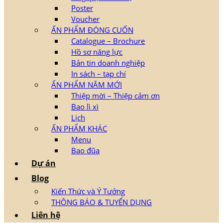
Poster
Voucher
ẤN PHẨM ĐÓNG CUỐN
Catalogue – Brochure
Hồ sơ năng lực
Bản tin doanh nghiệp
In sách – tạp chí
ẤN PHẨM NĂM MỚI
Thiệp mời – Thiệp cảm ơn
Bao lì xì
Lịch
ẤN PHẨM KHÁC
Menu
Bao đũa
Dự án
Blog
Kiến Thức và Ý Tưởng
THÔNG BÁO & TUYỂN DỤNG
Liên hệ