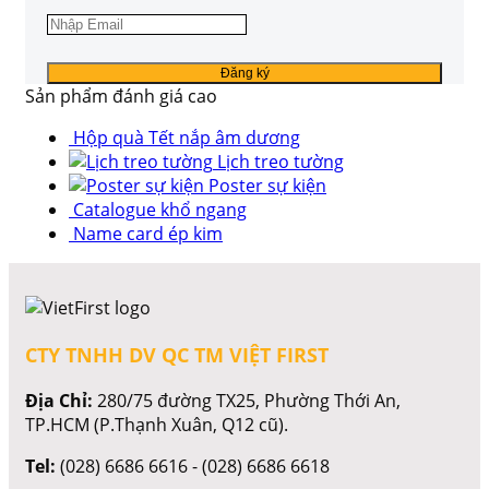
Sản phẩm đánh giá cao
Hộp quà Tết nắp âm dương
Lịch treo tường
Poster sự kiện
Catalogue khổ ngang
Name card ép kim
CTY TNHH DV QC TM VIỆT FIRST
Địa Chỉ:
280/75 đường TX25, Phường Thới An,
TP.HCM (P.Thạnh Xuân, Q12 cũ).
Tel:
(028) 6686 6616 - (028) 6686 6618