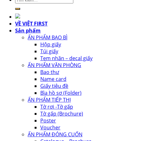
kiếm:
VỀ VIỆT FIRST
Sản phẩm
ẤN PHẨM BAO BÌ
Hộp giấy
Túi giấy
Tem nhãn – decal giấy
ẤN PHẨM VĂN PHÒNG
Bao thư
Name card
Giấy tiêu đề
Bìa hồ sơ (Folder)
ẤN PHẨM TIẾP THỊ
Tờ rơi -Tờ gấp
Tờ gấp (Brochure)
Poster
Voucher
ẤN PHẨM ĐÓNG CUỐN