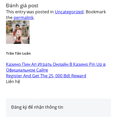
Đánh giá post
This entry was posted in
Uncategorized
. Bookmark
the
permalink
.
Trần Tấn Luân
Казино Пин Ап Играть Онлайн В Казино Pin Up в
Официальном Сайте
Register And Get The 25, 000 Bdt Reward
Liên hệ
Đăng ký để nhận thông tin